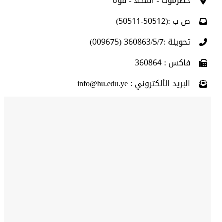
حضرموت - المكلا - فوه
ص ب :(50512-50511)
تحويلة :360863/5/7 (009675)
فاكس : 360864
البريد الألكتروني : info@hu.edu.ye