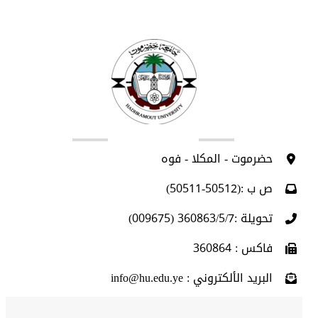
اتصل بنا
حضرموت - المكلا - فوه
ص ب :(50512-50511)
تحويلة :360863/5/7 (009675)
فاكس : 360864
البريد الألكتروني : info@hu.edu.ye