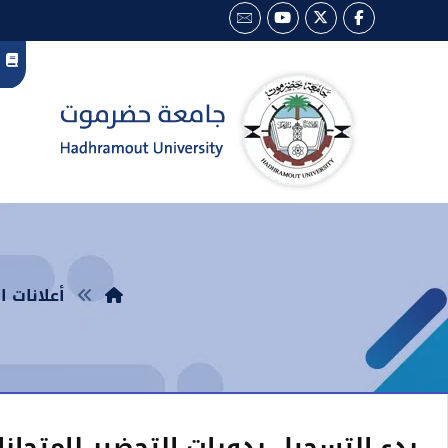
أعلانات ا
بدء التسجيل بدورات التحضير لامتحا