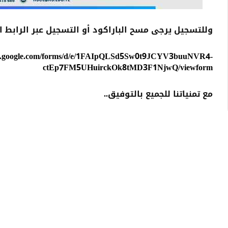
وللتسجيل يرجى مسح الباراكود أو التسجيل عبر الرابط ال
ocs.google.com/forms/d/e/1FAIpQLSd5Sw0t9JCYV3buuNVR4-
ctEp7FM5UHuirckOk8tMD3F1NjwQ/viewform
مع تمنياتنا للجميع بالتوفيق..