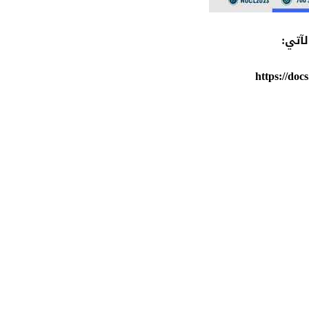
آتي:
https://d
جامعة حض
أحصائيات تو
اضغط هنا 