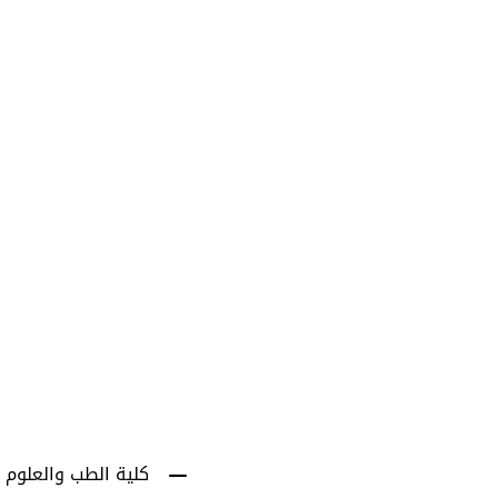
1001
أعضاء هيئة التدري
كلية الطب والعلوم 