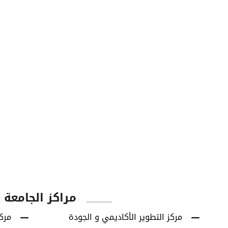
60
42614
يا
الطلاب الخريجين
برامج البكالوريوس
مراكز الجامعة
مركز التطوير الأكاديمي و الجودة
مركز