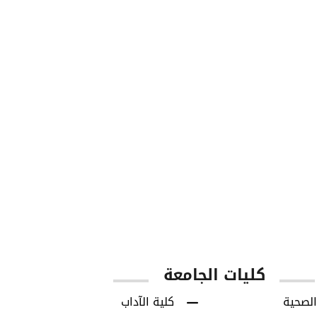
850
8713
س
طلاب البكالوريوس
طلاب الدراسات العل
كليات الجامعة
الصحية
كلية الآداب