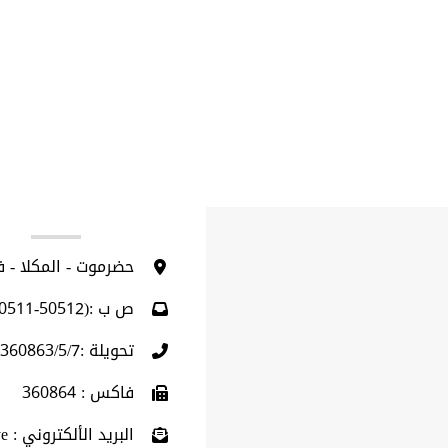
ا
حضرموت - المكلا - 
ص ب :(50512-50511)
تحويلة :360863/5/7 (009675)
فاكس : 360864
البريد الألكتروني : info@hu.edu.ye