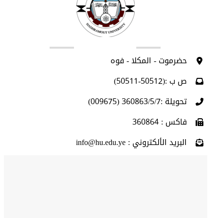
اتصل بنا
حضرموت - المكلا - فوه
ص ب :(50512-50511)
تحويلة :360863/5/7 (009675)
فاكس : 360864
البريد الألكتروني : info@hu.edu.ye