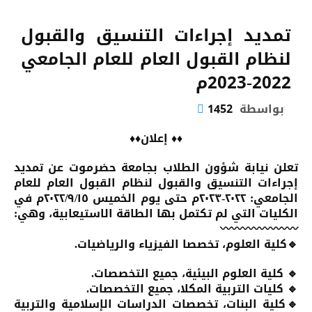
تمديد إجراءات التنسيق والقبول
لنظام القبول العام للعام الجامعي
2022-2023م
بواسطة
1452
♦♦ إعلان♦♦
تعلن نيابة شؤون الطلاب بجامعة حضرموت عن تمديد
إجراءات التنسيق والقبول لنظام القبول العام للعام
الجامعي: ٢٠٢٢-٢٠٢٣م حتى يوم الخميس ٢٠٢٢/٩/١٥م في
الكليات التي لم تكتمل بها الطاقة الاستيعابية، وهي:
〰️〰️〰️〰️〰️〰️〰️
🔹كلية العلوم، تخصصا الفيزياء والرياضيات.
🔹 كلية العلوم البيئية، جميع التخصصات.
🔹 كليات التربية المكلا، جميع التخصصات.
🔹كلية البنات، تخصصات الدراسات الإسلامية والتربية