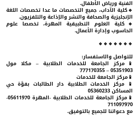
الفنية ورياض الأطفال.
🔹كلية الآداب، جميع التخصصات ما عدا تخصصات اللغة
الإنجليزية والصحافة والنشر والإذاعة والتلفزيون.
🔹كلية العلوم التطبيقية المهرة، تخصصا علوم
الحاسوب وإدارة الأعمال.
🔹🔹🔹🔹🔹🔹🔹
للتواصل والاستفسار:
📱مركز الجامعة للخدمات الطلابية – مكلا مول
05351903 – 777170355
📱مركز الجامعة للخدمات
📱 مركز الخدمات الطلابية دار الطالبات بفوَّة حي
المساكن 05360233
📱مركز الجامعة للخدمات الطلابية -المهرة 05611970-
711097970
مع دعواتنا للجميع بالتوفيق.