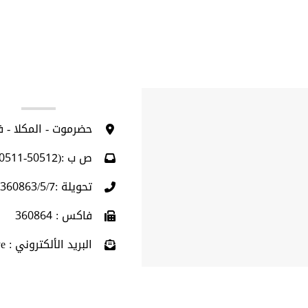
ا
حضرموت - المكلا - 
ص ب :(50512-50511)
تحويلة :360863/5/7 (009675)
فاكس : 360864
البريد الألكتروني : info@hu.edu.ye