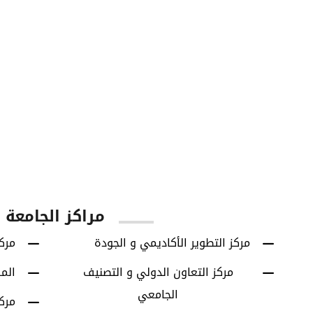
60
42614
يا
الطلاب الخريجين
برامج البكالوريوس
مراكز الجامعة
مركز التطوير الأكاديمي و الجودة
مركز
مركز التعاون الدولي و التصنيف
الم
الجامعي
مرك