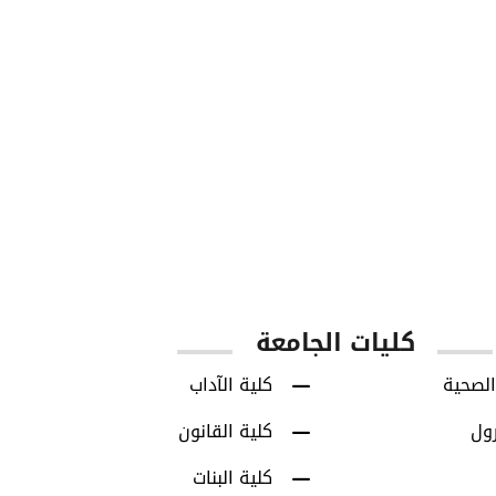
850
8713
س
طلاب البكالوريوس
طلاب الدراسات العل
كليات الجامعة
الصحية
كلية الآداب
رول
كلية القانون
كلية البنات