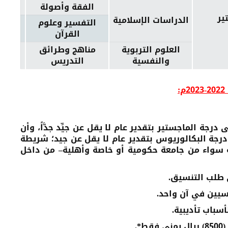
الفقة وأصولة
ير
الدراسات الإسلامية
التفسير وعلوم
القرآن
العلوم التربوية
مناهج وطرائق
والنفسية
التدريس
درجة الماجستير بتقدير عام لا يقل عن جيِّد جدَّاً، وأن
درجة
البكالوريوس بتقدير عام لا يقل عن جيد؛ شريطة
ة سواء من جامعة حكومية أو خاصة وأهلية– من داخل
ى طلب التنسيق.
سيين في آن واحد.
سباب تأديبية.
.