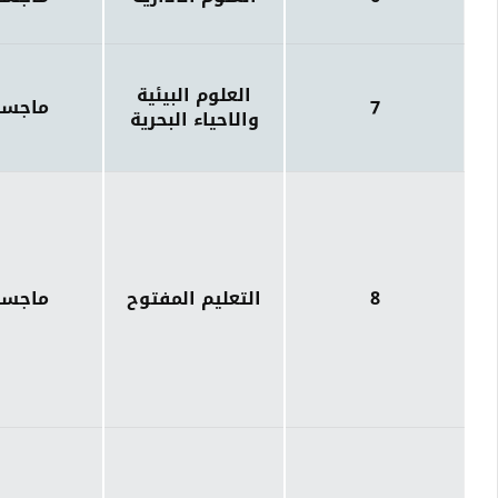
العلوم البيئية
7
ماجست
والاحياء البحرية
8
التعليم المفتوح
ماجست