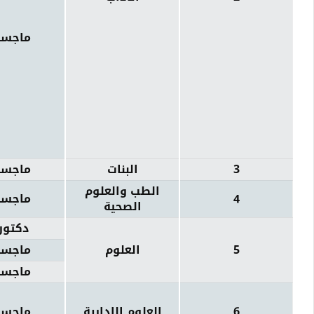
ماجست
3
البنات
ماجست
الطب والعلوم
4
ماجست
الصحية
دكتور
5
العلوم
ماجست
ماجست
6
العلوم الادارية
ماجست