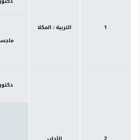
دكتور
1
التربية / المكلا
ماجست
دكتور
2
الآداب