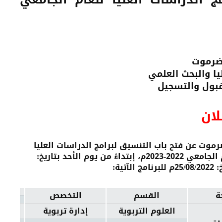
ضرموت
يا والبحث العلمي
لقبول والتسجيل
ــلان
رموت عن فتح باب التنسيق لبرامج الدراسات العليا
(الماجستير + الدكتوراة) على الفصل الأول من العام الجامعي 2022-2023م، إبتداءً من يوم الأحد بتاريخ:
ة
القسم
التخصص
العلوم التربوية
إدارة تربوية