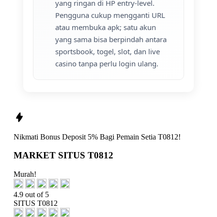
yang ringan di HP entry-level.
Pengguna cukup mengganti URL
atau membuka apk; satu akun
yang sama bisa berpindah antara
sportsbook, togel, slot, dan live
casino tanpa perlu login ulang.
Nikmati
Bonus Deposit 5%
Bagi Pemain Setia
T0812!
MARKET SITUS T0812
Murah!
4.9 out of 5
SITUS T0812