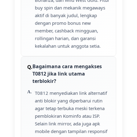
buy spin dan mekanik megaways
aktif di banyak judul, lengkap
dengan promo bonus new
member, cashback mingguan,
rollingan harian, dan garansi
kekalahan untuk anggota setia.
Bagaimana cara mengakses
T0812 jika link utama
terblokir?
T0812 menyediakan link alternatif
anti blokir yang diperbarui rutin
agar tetap terbuka meski terkena
pemblokiran Kominfo atau ISP.
Selain link mirror, ada juga apk
mobile dengan tampilan responsif