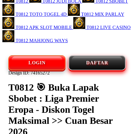
T0812
T0812 JUDI BOLA
T0812 SBOBET
T0812 TOTO TOGEL 4D
T0812 MIX PARLAY
T0812 APK SLOT MOBILE
T0812 LIVE CASINO
T0812 MAHJONG WAYS
LOGIN
DAFTAR
Design ID: 74165272
T0812 🎯 Buka Lapak
Sbobet : Liga Premier
Eropa - Diskon Togel
Maksimal >> Cuan Besar
2026