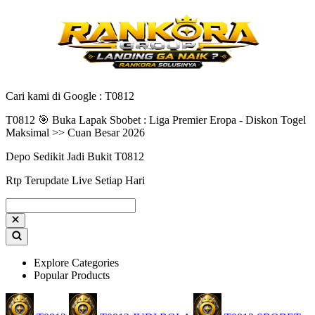
Cari kami di Google : T0812
T0812 🎯 Buka Lapak Sbobet : Liga Premier Eropa - Diskon Togel
Maksimal >> Cuan Besar 2026
Depo Sedikit Jadi Bukit T0812
Rtp Terupdate Live Setiap Hari
Explore Categories
Popular Products