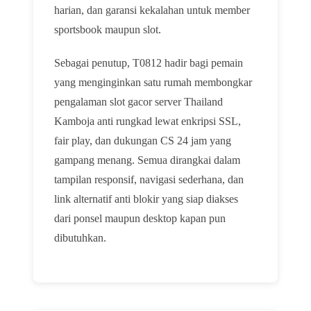
harian, dan garansi kekalahan untuk member
sportsbook maupun slot.
Sebagai penutup, T0812 hadir bagi pemain
yang menginginkan satu rumah membongkar
pengalaman slot gacor server Thailand
Kamboja anti rungkad lewat enkripsi SSL,
fair play, dan dukungan CS 24 jam yang
gampang menang. Semua dirangkai dalam
tampilan responsif, navigasi sederhana, dan
link alternatif anti blokir yang siap diakses
dari ponsel maupun desktop kapan pun
dibutuhkan.