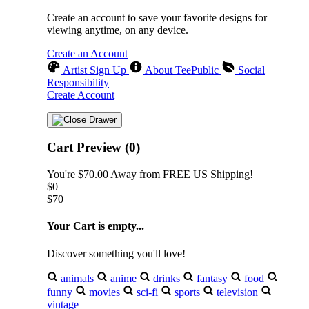
Create an account to save your favorite designs for
viewing anytime, on any device.
Create an Account
Artist Sign Up
About TeePublic
Social
Responsibility
Create Account
Cart Preview (0)
You're
$70.00
Away from
FREE US Shipping!
$0
$70
Your Cart is empty...
Discover something you'll love!
animals
anime
drinks
fantasy
food
funny
movies
sci-fi
sports
television
vintage