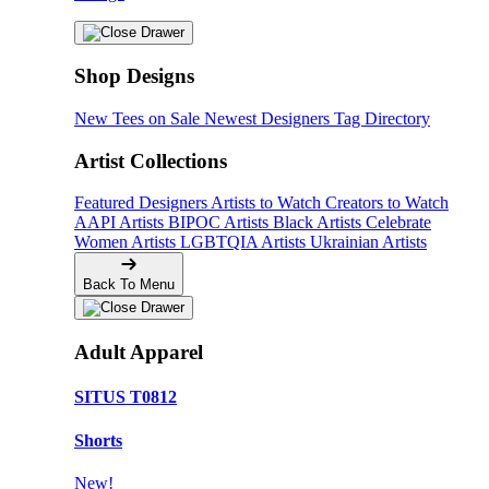
Shop Designs
New Tees on Sale
Newest Designers
Tag Directory
Artist Collections
Featured Designers
Artists to Watch
Creators to Watch
AAPI Artists
BIPOC Artists
Black Artists
Celebrate
Women Artists
LGBTQIA Artists
Ukrainian Artists
Back To Menu
Adult Apparel
SITUS T0812
Shorts
New!