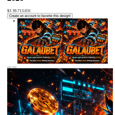
$3
39.713.031
Create an account to favorite this design!