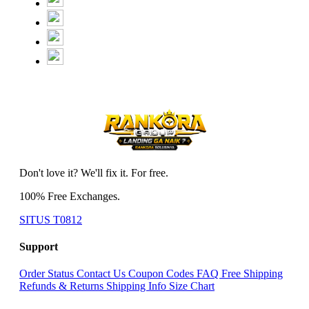
Don't love it? We'll fix it. For free.
100% Free Exchanges.
SITUS T0812
Support
Order Status
Contact Us
Coupon Codes
FAQ
Free Shipping
Refunds & Returns
Shipping Info
Size Chart