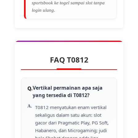
sportsbook ke togel sampai slot tanpa
login ulang.
FAQ T0812
Vertikal permainan apa saja
yang tersedia di T0812?
T0812 menyatukan enam vertikal
sekaligus dalam satu akun: slot
gacor dari Pragmatic Play, PG Soft,
Habanero, dan Microgaming; judi
bola Sbobet dengan odds liga