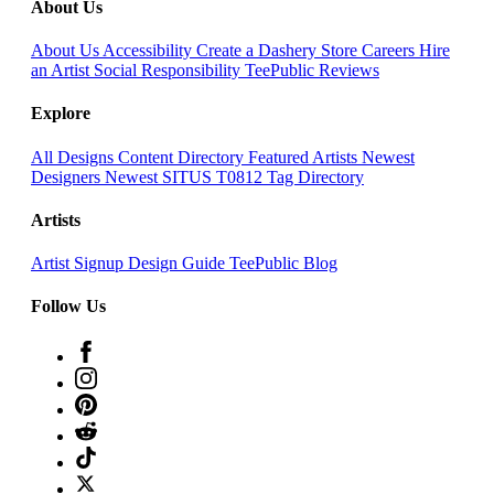
About Us
About Us
Accessibility
Create a Dashery Store
Careers
Hire
an Artist
Social Responsibility
TeePublic Reviews
Explore
All Designs
Content Directory
Featured Artists
Newest
Designers
Newest SITUS T0812
Tag Directory
Artists
Artist Signup
Design Guide
TeePublic Blog
Follow Us