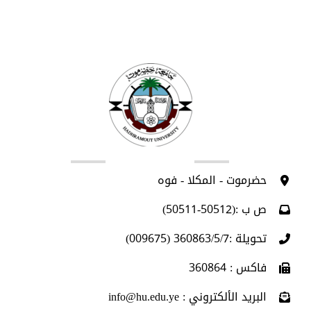
اتصل بنا
حضرموت - المكلا - فوه
ص ب :(50512-50511)
تحويلة :360863/5/7 (009675)
فاكس : 360864
البريد الألكتروني : info@hu.edu.ye