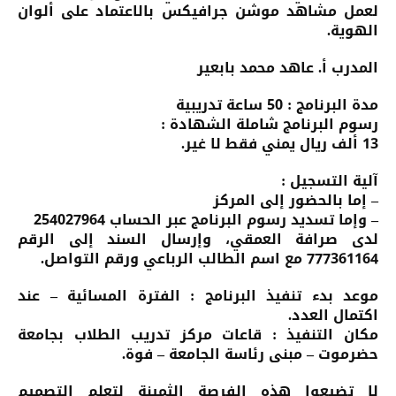
لعمل مشاهد موشن جرافيكس بالاعتماد على ألوان
الهوية.
المدرب أ. عاهد محمد بابعير
مدة البرنامج : 50 ساعة تدريبية
رسوم البرنامج شاملة الشهادة :
13 ألف ريال يمني فقط لا غير.
آلية التسجيل :
– إما بالحضور إلى المركز
– وإما تسديد رسوم البرنامج عبر الحساب 254027964
لدى صرافة العمقي، وإرسال السند إلى الرقم
777361164 مع اسم الطالب الرباعي ورقم التواصل.
موعد بدء تنفيذ البرنامج : الفترة المسائية – عند
اكتمال العدد.
مكان التنفيذ : قاعات مركز تدريب الطلاب بجامعة
حضرموت – مبنى رئاسة الجامعة – فوة.
لا تضيعوا هذه الفرصة الثمينة لتعلم التصميم