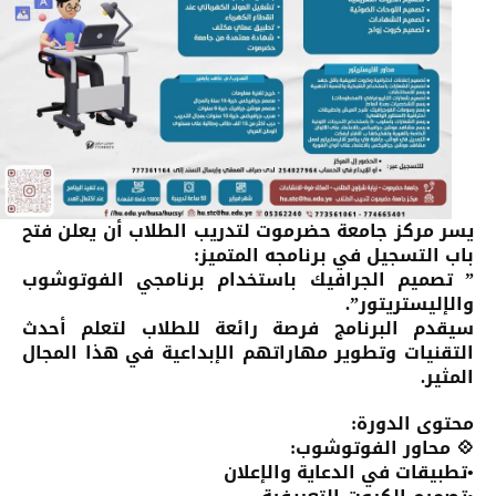
يسر مركز جامعة حضرموت لتدريب الطلاب أن يعلن فتح
باب التسجيل في برنامجه المتميز:
” تصميم الجرافيك باستخدام برنامجي الفوتوشوب
والإليستريتور”.
سيقدم البرنامج فرصة رائعة للطلاب لتعلم أحدث
التقنيات وتطوير مهاراتهم الإبداعية في هذا المجال
المثير.
محتوى الدورة:
💠 محاور الفوتوشوب:
•تطبيقات في الدعاية والإعلان