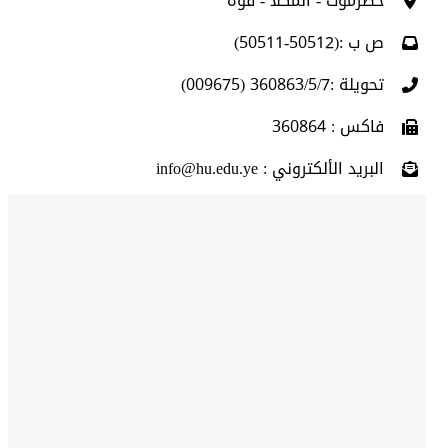
حضرموت - المكلا - فوه
ص ب :(50512-50511)
تحويلة :360863/5/7 (009675)
فاكس : 360864
البريد الألكتروني : info@hu.edu.ye