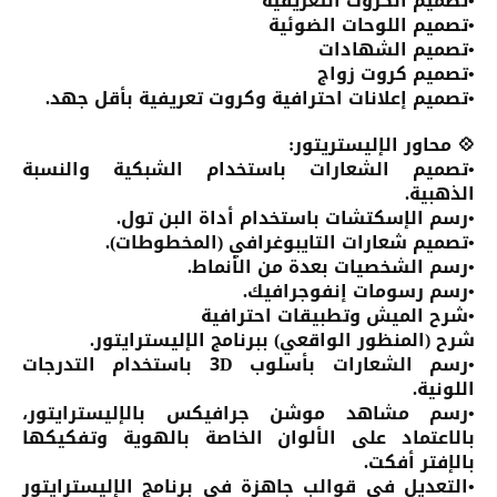
•تصميم الكروت التعريفية
•تصميم اللوحات الضوئية
•تصميم الشهادات
•تصميم كروت زواج
•تصميم إعلانات احترافية وكروت تعريفية بأقل جهد.
💠 محاور الإليستريتور:
•تصميم الشعارات باستخدام الشبكية والنسبة
الذهبية.
•رسم الإسكتشات باستخدام أداة البن تول.
•تصميم شعارات التايبوغرافي (المخطوطات).
•رسم الشخصيات بعدة من الأنماط.
•رسم رسومات إنفوجرافيك.
•شرح الميش وتطبيقات احترافية
شرح (المنظور الواقعي) ببرنامج الإليسترايتور.
•رسم الشعارات بأسلوب 3D باستخدام التدرجات
اللونية.
•رسم مشاهد موشن جرافيكس بالإليسترايتور،
بالاعتماد على الألوان الخاصة بالهوية وتفكيكها
بالإفتر أفكت.
•التعديل في قوالب جاهزة في برنامج الإليسترايتور