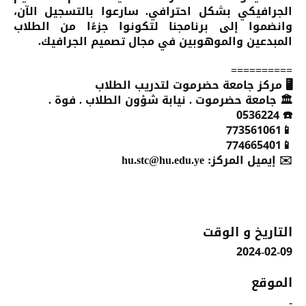
الجرافيكي بشكل احترافي. سارعوا بالتسجيل الآن،
وانضموا إلى برنامجنا لتكونوا جزءًا من الطلاب
المبدعين والموهوبين في مجال تصميم الجرافيك.
==========
🖥️ مركز جامعة حضرموت لتدريب الطلاب
🏛️ جامعة حضرموت . نيابة شؤون الطلاب . فوة .
☎️ 0536224
📱773561061
📱774665401
✉️ إيميل المركز: hu.stc@hu.edu.ye
التاريخ و الوقت
2024-02-09
الموقع
-