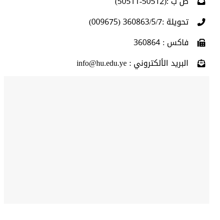
ص ب :(50512-50511)
تحويلة :360863/5/7 (009675)
فاكس : 360864
البريد الألكتروني : info@hu.edu.ye