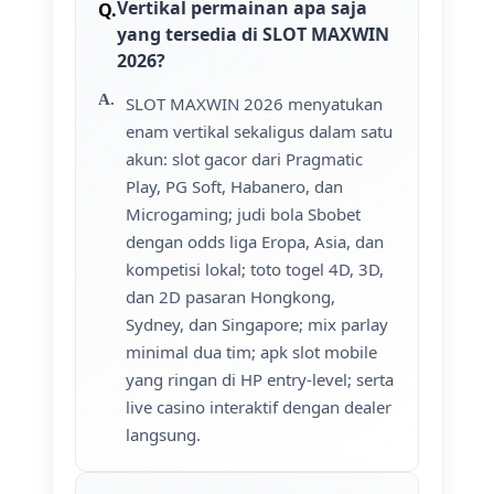
Vertikal permainan apa saja
yang tersedia di SLOT MAXWIN
2026?
SLOT MAXWIN 2026 menyatukan
enam vertikal sekaligus dalam satu
akun: slot gacor dari Pragmatic
Play, PG Soft, Habanero, dan
Microgaming; judi bola Sbobet
dengan odds liga Eropa, Asia, dan
kompetisi lokal; toto togel 4D, 3D,
dan 2D pasaran Hongkong,
Sydney, dan Singapore; mix parlay
minimal dua tim; apk slot mobile
yang ringan di HP entry-level; serta
live casino interaktif dengan dealer
langsung.