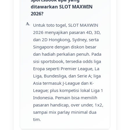
ditawarkan SLOT MAXWIN
2026?
Untuk toto togel, SLOT MAXWIN
2026 menyajikan pasaran 4D, 3D,
dan 2D Hongkong, Sydney, serta
Singapore dengan diskon besar
dan hadiah perkalian penuh. Pada
sisi sportsbook, tersedia odds liga
Eropa seperti Premier League, La
Liga, Bundesliga, dan Serie A; liga
Asia termasuk J-League dan K-
League; plus kompetisi lokal Liga 1
Indonesia. Pemain bisa memilih
pasaran handicap, over under, 1x2,
sampai mix parlay minimal dua
tim.