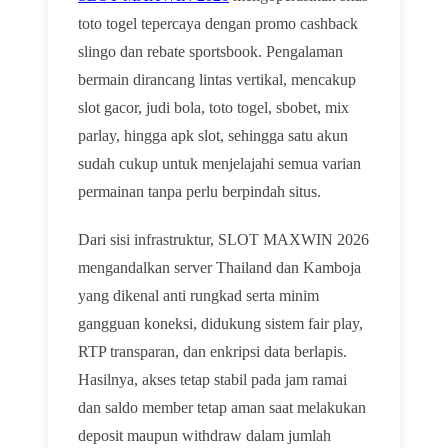
toto togel tepercaya dengan promo cashback
slingo dan rebate sportsbook. Pengalaman
bermain dirancang lintas vertikal, mencakup
slot gacor, judi bola, toto togel, sbobet, mix
parlay, hingga apk slot, sehingga satu akun
sudah cukup untuk menjelajahi semua varian
permainan tanpa perlu berpindah situs.
Dari sisi infrastruktur, SLOT MAXWIN 2026
mengandalkan server Thailand dan Kamboja
yang dikenal anti rungkad serta minim
gangguan koneksi, didukung sistem fair play,
RTP transparan, dan enkripsi data berlapis.
Hasilnya, akses tetap stabil pada jam ramai
dan saldo member tetap aman saat melakukan
deposit maupun withdraw dalam jumlah