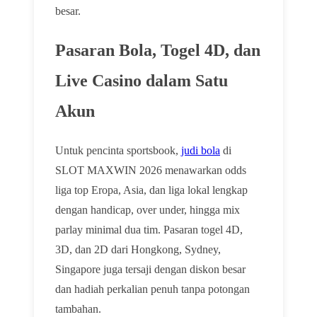
besar.
Pasaran Bola, Togel 4D, dan
Live Casino dalam Satu
Akun
Untuk pencinta sportsbook,
judi bola
di
SLOT MAXWIN 2026 menawarkan odds
liga top Eropa, Asia, dan liga lokal lengkap
dengan handicap, over under, hingga mix
parlay minimal dua tim. Pasaran togel 4D,
3D, dan 2D dari Hongkong, Sydney,
Singapore juga tersaji dengan diskon besar
dan hadiah perkalian penuh tanpa potongan
tambahan.