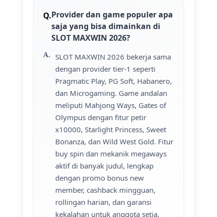
Provider dan game populer apa
saja yang bisa dimainkan di
SLOT MAXWIN 2026?
SLOT MAXWIN 2026 bekerja sama
dengan provider tier-1 seperti
Pragmatic Play, PG Soft, Habanero,
dan Microgaming. Game andalan
meliputi Mahjong Ways, Gates of
Olympus dengan fitur petir
x10000, Starlight Princess, Sweet
Bonanza, dan Wild West Gold. Fitur
buy spin dan mekanik megaways
aktif di banyak judul, lengkap
dengan promo bonus new
member, cashback mingguan,
rollingan harian, dan garansi
kekalahan untuk anggota setia.