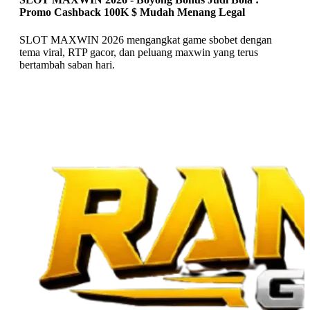
Promo Cashback 100K $ Mudah Menang Legal
SLOT MAXWIN 2026 mengangkat game sbobet dengan
tema viral, RTP gacor, dan peluang maxwin yang terus
bertambah saban hari.