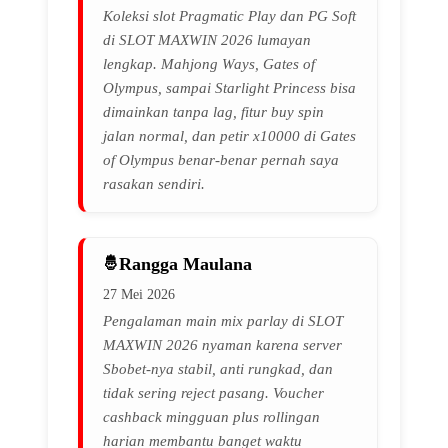
Koleksi slot Pragmatic Play dan PG Soft
di SLOT MAXWIN 2026 lumayan
lengkap. Mahjong Ways, Gates of
Olympus, sampai Starlight Princess bisa
dimainkan tanpa lag, fitur buy spin
jalan normal, dan petir x10000 di Gates
of Olympus benar-benar pernah saya
rasakan sendiri.
Rangga Maulana
27 Mei 2026
Pengalaman main mix parlay di SLOT
MAXWIN 2026 nyaman karena server
Sbobet-nya stabil, anti rungkad, dan
tidak sering reject pasang. Voucher
cashback mingguan plus rollingan
harian membantu banget waktu