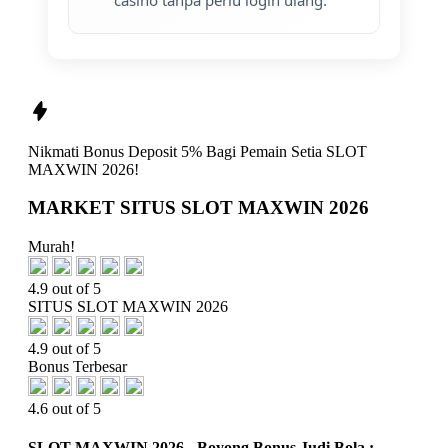
Nikmati
Bonus Deposit 5%
Bagi Pemain Setia
SLOT
MAXWIN 2026!
MARKET SITUS SLOT MAXWIN 2026
Murah!
4.9 out of 5
SITUS SLOT MAXWIN 2026
4.9 out of 5
Bonus Terbesar
4.6 out of 5
SLOT MAXWIN 2026 - Boyong Bonus Judi Bola :