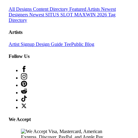
All Designs
Content Directory
Featured Artists
Newest
Designers
Newest SITUS SLOT MAXWIN 2026
Tag
Directory
Artists
Artist Signup
Design Guide
TeePublic Blog
Follow Us
We Accept