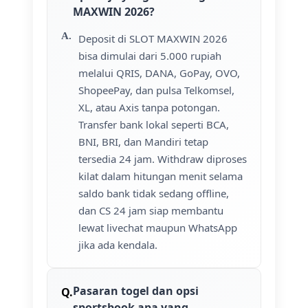
MAXWIN 2026?
Deposit di SLOT MAXWIN 2026
bisa dimulai dari 5.000 rupiah
melalui QRIS, DANA, GoPay, OVO,
ShopeePay, dan pulsa Telkomsel,
XL, atau Axis tanpa potongan.
Transfer bank lokal seperti BCA,
BNI, BRI, dan Mandiri tetap
tersedia 24 jam. Withdraw diproses
kilat dalam hitungan menit selama
saldo bank tidak sedang offline,
dan CS 24 jam siap membantu
lewat livechat maupun WhatsApp
jika ada kendala.
Pasaran togel dan opsi
sportsbook apa yang