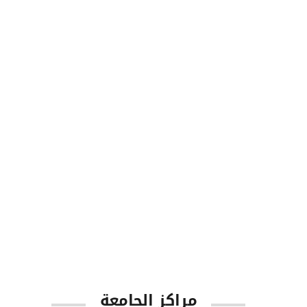
8713
طلاب البكالوريوس
1001
أعضاء هيئة التدريس
مراكز الجامعة