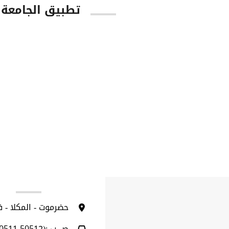
تطبيق الجامعة
tore
Google Play
ا
حضرموت - المكلا - 
ص ب :(50512-50511)