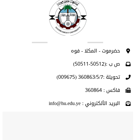
اتصل بنا
حضرموت - المكلا - فوه
ص ب :(50512-50511)
تحويلة :360863/5/7 (009675)
فاكس : 360864
البريد الألكتروني : info@hu.edu.ye