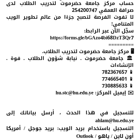
حساب مركز جامعة حضرموت لتدريب الطلاب لدى
صرافة العمقي 254200747
لا تفوت الفرصة لتصبح جزءًا من عالم تطوير الويب
المتنامي!
سجِّل الآن عبر الرابط:
https://forms.gle/bGAzo4bi68DzT3Qr7
=========
🖥️ مركز جامعة حضرموت لتدريب الطلاب.
🏛️ جامعة حضرموت . نيابة شؤون الطلاب . فوة .
الإنشاءات
📱 782367657‪
📱 774665401
📱 730‪885‪633
✉️ إيميل المركز:
hu.stc@hu.edu.ye
للتسجيل في هذا الحدث
، أرسل بياناتك إلى
ahlam@hu.edu.ye
التسجيل باستخدام بريد الويب:
بريد جوجل
/
أمريكا
أون لاين
/
ياهو
/
Outlook