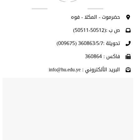
اتصل بنا
حضرموت - المكلا - فوه
ص ب :(50512-50511)
تحويلة :360863/5/7 (009675)
فاكس : 360864
البريد الألكتروني : info@hu.edu.ye