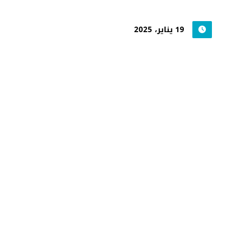
19 يناير، 2025
جامعة حضرموت في
أرقام
أحصائيات توضح حجم الأعمال بالجامعة
اضغط هنا للمزيد من الاحصائيات