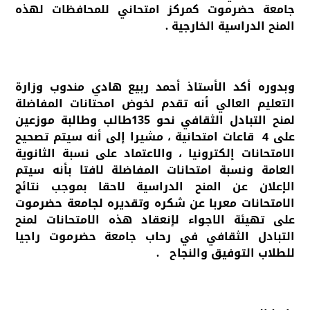
جامعة حضرموت كمركز امتحاني للمحافظات لهذه
المنح الدراسية الخارجية .
وبدوره أكد الأستاذ أحمد ربيع هادي مندوب وزارة
التعليم العالي أنه تقدم لخوض امحتانات المفاضلة
لمنح التبادل الثقافي نحو 135طالب وطالبة موزعين
على 4 قاعات امتحانية ، مشيرا إلى أنه سيتم تصحيح
الامتحانات إلكترونيا ، والاعتماد على نسبة الثانوية
العامة ونسبة امتحانات المفاضلة لافتا بأنه سيتم
الإعلان عن المنح الدراسية لاحقا بموجب نتائج
الامتحانات معربا عن شكره وتقديره لجامعة حضرموت
على تهيئة الاجواء لإنعقاد هذه الامتحانات لمنح
التبادل الثقافي في رحاب جامعة حضرموت راجيا
للطلاب التوفيق والنجاح .