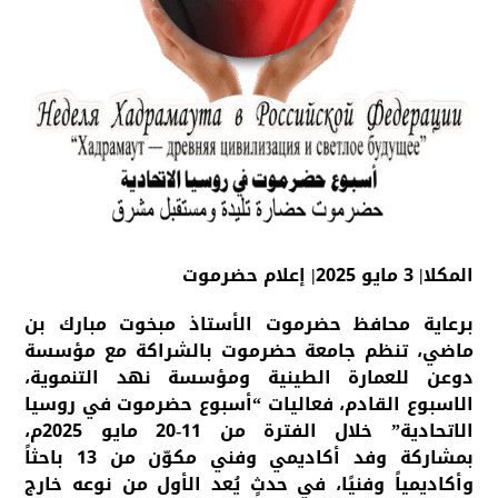
المكلا| 3 مايو 2025| إعلام حضرموت
برعاية محافظ حضرموت الأستاذ مبخوت مبارك بن
ماضي، تنظم جامعة حضرموت بالشراكة مع مؤسسة
دوعن للعمارة الطينية ومؤسسة نهد التنموية،
الاسبوع القادم، فعاليات “أسبوع حضرموت في روسيا
الاتحادية” خلال الفترة من 11-20 مايو 2025م،
بمشاركة وفد أكاديمي وفني مكوّن من 13 باحثاً
وأكاديمياً وفنيًا، في حدثٍ يُعد الأول من نوعه خارج