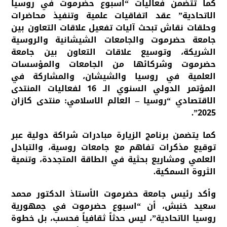
كما تتضمن فعاليات “اسبوع حضرموت في روسيا
الاتحادية” عقد اتفاقيات علمية وتنفيذ محاضرات
وحلقات نقاش تبحث آليات تفعيل علاقات التعاون بين
جامعة حضرموت والجامعات الشيشانية والروسية
الشريكة، وتوسيع علاقات التعاون بين جامعة
حضرموت وشركائها من الجامعات والمؤسسات
العلمية في روسيا والشيشان، والمشاركة في
المؤتمر الدولي السنوي الـ 16 لفعاليات المنتدى
الاقتصادي “روسيا – العالم الاسلامي: منتدى كازان
2025”.
كما يتضمن برنامج الزيارة مبادرات شراكة دولية عبر
توقيع مذكرات تفاهم مع جامعات روسية، والتبادل
العلمي ومشاريع بحثية في الطاقة المتجددة، وتنمية
الثروة السمكية.
وأكد رئيس جامعة حضرموت الأستاذ الدكتور محمد
سعيد خنبش، أن “اسبوع حضرموت في جمهورية
روسيا الاتحادية”، ليس حدثاً ثقافياً فحسب، بل خطوة