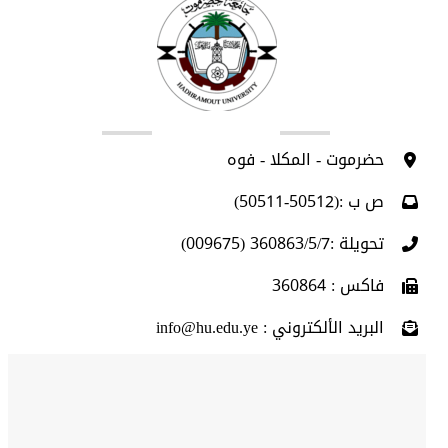
اتصل بنا
حضرموت - المكلا - فوه
ص ب :(50512-50511)
تحويلة :360863/5/7 (009675)
فاكس : 360864
البريد الألكتروني : info@hu.edu.ye