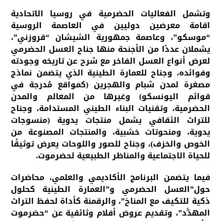
وتشمل الفعاليات الحضرمية في روسيا الاتحادية
اقامة معرضين دوليين في العاصمة الروسية
“موسكو”، وعاصمة جمهورية الشيشان “قروزني”،
يشملان عددًا من الأجنحة منها جناح العسل الحضرمي
لعرض أنواع العسل الفاخر مع شرح عن تاريخه وجودته
وفوائده، وجناح للعمارة الطينية الذي يتضمن نماذج
مصغرة لمدن شبام والهجرين (كمواقع مُدرجة في
قوائم اليونسكو) وغيرها من المعالم والمدن
الحضرمية، وتقنيات البناء الطيني المستدامة، وجناح
للتراث الثقافي يشمل منتجات يدوية (منسوجات
يدوية، ومنحوتات خشبية، والمنتجات المصنوعة من
الخوص والخزف)، وجناح للصور واللوحات يعرض توثيقًا
للحياة الاجتماعية والمناظر الطبيعية لحضرموت.
فيما يتضمن البرنامج الأكاديمي والعلمي، محاضرات
حول”العسل الحضرمي و”العمارة الطينية كحلول
ذكية للتكيف مع المناخ”، والرقمنة كأداة لحفظ التراث
المهدَّد”، وتقديم عروض أفلام وثائقية عن “حضرموت