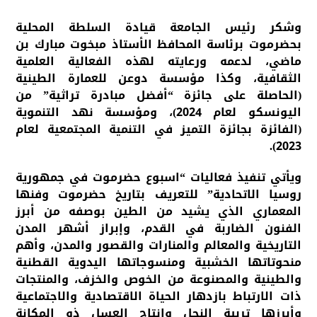
وشكر رئيس الجامعة قيادة السلطة المحلية
بحضرموت برئاسة المحافظ الأستاذ مبخوت مبارك بن
ماضي، لدعمه ورعايته لهذه الفعالية العلمية
الثقافية، وكذا مؤسسة دوعن للعمارة الطينية
(الحاصلة على جائزة “أفضل مبادرة تراثية” من
اليونسكو لعام 2024)، ومؤسسة نهد التنموية
(الفائزة بجائزة التميز في التنمية المجتمعية لعام
2023).
ويأتي تنفيذ فعاليات “اسبوع حضرموت في جمهورية
روسيا الاتحادية” للتعريف بتاريخ حضرموت وفنها
المعماري الذي يشيد من الطين بوصفه من أبرز
الفنون الضاربة في القدم، وإبراز أشهر المدن
التاريخية والمعالم والمنارات والقصور والمدن، وأهم
منحوتاتها الخشبية ومنسوجاتها اليدوية القطنية
والطينية والمصنوعة من الخوص والخزف، والمنتجات
ذات الارتباط بازدهار الحياة الاقتصادية والاجتماعية
وأبرزها تربية النحل وانتاج العسل ذو المكانة