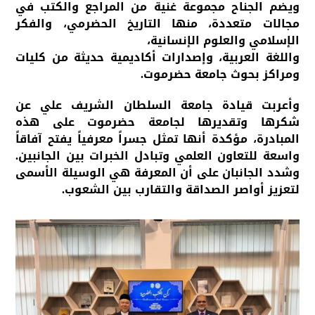
و​يضم الجناح مجموعة غنية من المراجع والكتب في
مجالات متعددة، منها ​التاريخ الحضرمي، و​الفكر
الإسلامي والعلوم الإنسانية،
و​اللغة العربية،​ وإصدارات أكاديمية حديثة من كليات
ومراكز بحوث جامعة حضرموت.
​وأعربت قيادة جامعة السلطان الشريف علي عن
شكرها وتقديرها لجامعة حضرموت على هذه
المبادرة، مؤكدة أنها تمثل جسراً معرفياً يفتح آفاقاً
واسعة للتعاون العلمي وتبادل الخبرات بين الجانبين.
وشدد الجانبان على أن المعرفة هي الوسيلة الأسمى
لتعزيز أواصر الصداقة والتقارب بين الشعوب.