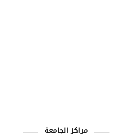
8713
طلاب البكالوريوس
1001
أعضاء هيئة التدريس
مراكز الجامعة