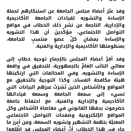
وقد عبَّرَ أعضاءُ مجلس الجامعة عن استنكارهم لحملة
الإساءة والتشويه لقيادات الجامعة الأكاديمية
والإدارية، الناجمة عن نشر ذلك الخطاب في مواقع
التواصل الاجتماعي، مؤكِّدينَ أن هذا التشويه
والإساءة يمسَّانِ كلَّ عضوٍ منتسِبٍ للجامعة،
بمنظومتها الأكاديمية والإدارية والفنية.
وقد أقرَّ أعضاءُ المجلس بالإجماع توجيهَ خطابٍ إلى
معالي النائب العامِّ بالجمهورية، للتحقيق في واقعة
الإساءة والتشويه، وفي المخالفات التي ارتكبتها
هيئة مكافحة الفساد، وكذا التوجيهُ بالتحقيقِ مع
المواقع والأشخاص الذين نُشِرَتْ عبرَهم البيانات التي
تسيء إلى سمعة الجامعة وسمعة قياداتها
الأكاديمية والإدارية والفنية، مع احتفاظ جامعة
حضرموت بحقها القانوني في مقاضاة الأشخاص وكل
المواقع الإلكترونية وصفحات التواصل الاجتماعي
المعنيَّة بتهمة التشهير وتشويه السمعة. ومِن أبرز ما
جاء في هذا الخطاب: أنَّ أعضاء المجلس قد اطَّلعوا