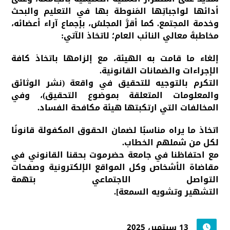
أدائها لواجباتِها المَنوطة بها في التعليم والبحث
وخدمة المجتمع. كما أقرَّ المجلسُ، بإجماع آراء أعضائه،
مخاطبةَ معالي النائب العام؛ لاتخاذ الآتي:
إلغاء ما قامت به الهيئة، مع إلزامها باتخاذ كافة
الإجراءات والضمانات القانونية.
التكرم بالتوجيه للتحقيق في واقعة (نشر الوثائق
والمعلومات المتعلقة بموضوع التحقيق)، وفي
المخالفات التي ارتكبتها هيئة مكافحة الفساد.
اتخاذ ما يراه مناسبًا لضمان الحقوق المكفولة قانونًا
لكل من شملهم الخطاب.
مع احتفاظنا في جامعة حضرموت بحقنا القانوني في
مقاضاة الأشخاص وكل المواقع الإلكترونية وصفحات
التواصل الاجتماعي بتهمة
التشهير وتشويه السمعة].
13 سبتمبر، 2025