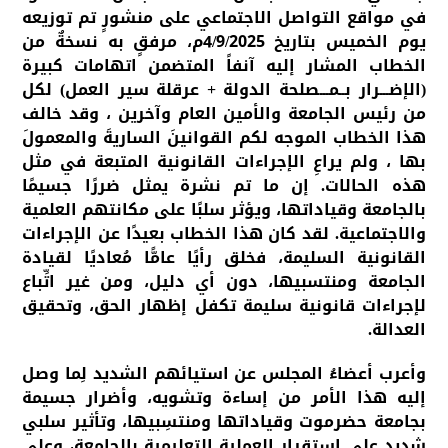
في مواقع التواصل الاجتماعي على منشورٍ تم توزيعه
يوم الخميس بتاريخ 4/9/2025م، مرفقٍ به نسخةٌ من
الخطاب المشار إليه آنفاً المتضمن اتهامات كبيرة
(الإضـــرار بــمـــصلحة الدولة + عرقلة سير العمل) لكل
من رئيس الجامعة والأمين العام وآخرين ، وقد خالف
هذا الخطاب الموجه لكم القوانينَ الساريةَ والمعمولَ
بها ، ولم يراعِ الإجراءات القانونية المتبعة في مثل
هذه الحالات. إن ما تم نشرة يمثل ضررًا جسيمًا
بالجامعة وقياداتها، ويؤثر سلبًا على مكانتهم العلمية
والاجتماعية. لقد كان هذا الخطاب بعيدًا عن الإجراءات
القانونية السليمة، فخلق رأيًا عامًّا مُعاديًا لقيادة
الجامعة ومنتسبيها، دون أي دليل، ومن غير اتِّباع
لإجراءات قانونية سليمة تكفل إظهار الحق، وتحقيق
العدالة.
وأعرب أعضاءُ المجلس عن استيائهم الشديد لِما وصل
إليه هذا الأمر من إساءة وتشويه، وأضرار جسيمة
بجامعة حضرموت وقياداتها ومنتسِبيها، وتأثير سلبي
شديد على استقرار العملية التعليمية بالجامعة، وعلى