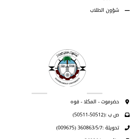
شؤون الطلاب
اتصل بنا
حضرموت - المكلا - فوه
ص ب :(50512-50511)
تحويلة :360863/5/7 (009675)