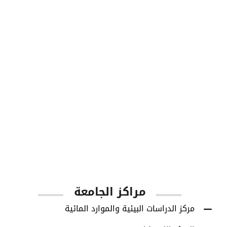
طلاب البكالوريوس
1001
أعضاء هيئة التدريس
مراكز الجامعة
مركز الدراسات البيئية والموارد المائية