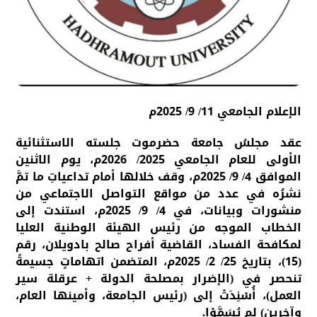
الإعلام الجامعي 11/ 9/ 2025م
عقد مجلسُ جامعة حضرموت جلسته الاستثنائية
الأولى للعام الجامعي 2025/ 2026م، يوم الاثنين
الموافق 4/ 9/ 2025م، وقف خلالها أمام تداعياتِ ما تمَّ
نشرُه في عدد من مواقع التواصل الاجتماعي من
منشورات وبيانات، في 4/ 9/ 2025م، استندت إلى
الخطاب الموجه من رئيس الهيئة الوطنية العليا
لمكافحة الفساد، القاضية أفراح صالح بادويلان، رقم
(15)، بتاريخ 25/ 2/ 2025م، المتضمن اتهاماتٍ جسيمةً
تنحصر في (الإضرار بمصلحة الدولة + عرقلة سير
العمل)، أُسْنِدَتْ إلى (رئيس الجامعة، وأمينها العام،
وآخرين) لم يُسَمَّوْا.