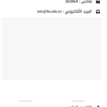
فاكس : 360864
البريد الألكتروني : info@hu.edu.ye
روابط مهمة