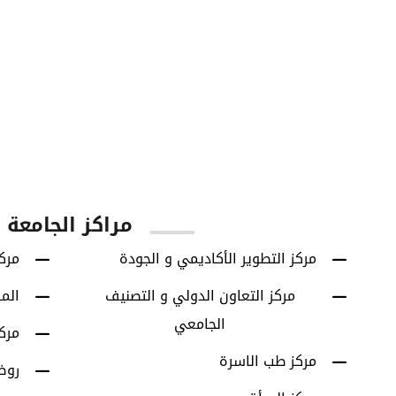
60
42614
يا
الطلاب الخريجين
برامج البكالوريوس
مراكز الجامعة
مركز التطوير الأكاديمي و الجودة
مركز
مركز التعاون الدولي و التصنيف
الم
الجامعي
مرك
مركز طب الاسرة
روض