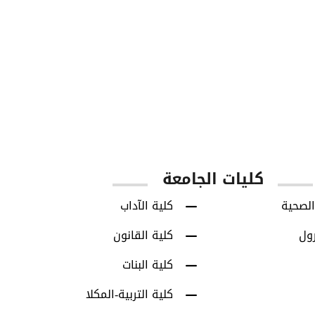
850
8713
س
طلاب البكالوريوس
طلاب الدراسات العل
كليات الجامعة
الصحية
كلية الآداب
رول
كلية القانون
كلية البنات
كلية التربية-المكلا