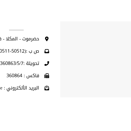
ا
حضرموت - المكلا - 
ص ب :(50512-50511)
تحويلة :360863/5/7 (009675)
فاكس : 360864
البريد الألكتروني : info@hu.edu.ye