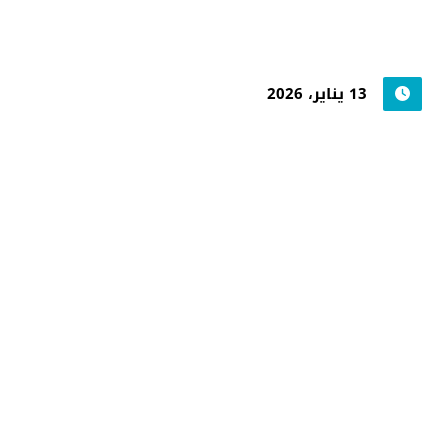
13 يناير، 2026
جامعة حضرموت في
أرقام
أحصائيات توضح حجم الأعمال بالجامعة
اضغط هنا للمزيد من الاحصائيات