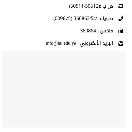
ص ب :(50512-50511)
تحويلة :360863/5/7 (009675)
فاكس : 360864
البريد الألكتروني : info@hu.edu.ye