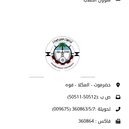
اتصل بنا
حضرموت - المكلا - فوه
ص ب :(50512-50511)
تحويلة :360863/5/7 (009675)
فاكس : 360864