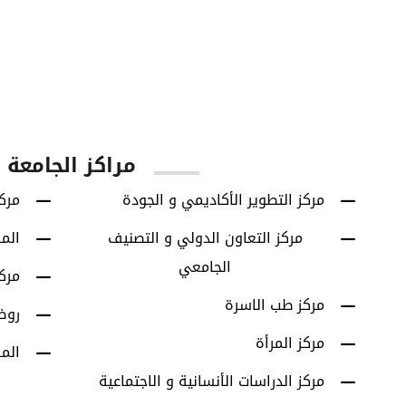
60
42614
يا
الطلاب الخريجين
برامج البكالوريوس
مراكز الجامعة
مركز التطوير الأكاديمي و الجودة
مركز
مركز التعاون الدولي و التصنيف
الم
الجامعي
مرك
مركز طب الاسرة
روض
مركز المرأة
الم
مركز الدراسات الأنسانية و الاجتماعية