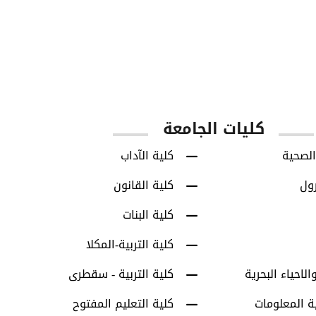
850
8713
س
طلاب البكالوريوس
طلاب الدراسات العل
كليات الجامعة
الصحية
كلية الآداب
رول
كلية القانون
كلية البنات
كلية التربية-المكلا
الاحياء البحرية
كلية التربية - سقطرى
ة المعلومات
كلية التعليم المفتوح