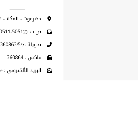
ا
حضرموت - المكلا - 
ص ب :(50512-50511)
تحويلة :360863/5/7 (009675)
فاكس : 360864
البريد الألكتروني : info@hu.edu.ye