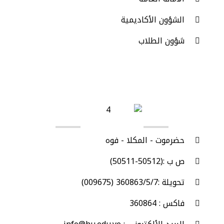
الشؤون الأكاديمية
شؤون الطلاب
اتصل بنا
حضرموت - المكلا - فوه
ص ب :(50512-50511)
تحويلة :360863/5/7 (009675)
فاكس : 360864