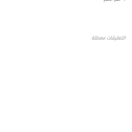
التعليقات معطلة
جامعة حضرموت في
أرقام
أحصائيات توضح حجم الأعمال بالجامعة
اضغط هنا للمزيد من الاحصائيات