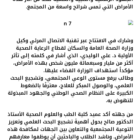
الأمراض التي تمس شرائح واسعة من المجتمع.
وشارك في الافتتاح عبر تقنية الاتصال المرئي وكيل
وزارة الصحة العامة والسكان لقطاع الرعاية الصحية
الأولية د. علي الوليدي، الذي أشار في كلمته إلى تأثر
أكثر من مليار وسبعمائة مليون شخص بهذه الأمراض،
مؤكداً استهداف الوزارة القضاء عليها.
وطالب برفع مستوى الوعي المجتمعي، وتشجيع البحث
العلمي، والوصول المبكر للعلاج، معترفًا بالضغوط
الكبيرة على النظام الصحي الوطني والجهود المبذولة
للنهوض به.
من جهته أكد عميد كلية الطب والعلوم الصحية الأستاذ
الدكتور صالح بحول أهميةَ تشجيع البحث العلمي وتعزيز
التوعية المجتمعية والتعاون بين الجهات لمكافحة هذه
الأمراض. وناشد الطلاب والباحثين أن يوظفوا معارفهم