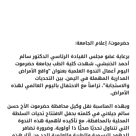
حضرموت/ إعلام الجامعة:
برعاية عضو مجلس القيادة الرئاسي الدكتور سالم
أحمد الخنبشي، شهدت كلية الطب بجامعة حضرموت
اليوم أعمال الندوة العلمية بعنوان “واقع الأمراض
المدارية المهملة في اليمن، بين التحديات
والاستجابة”، تزامناً مع الاحتفال باليوم العالمي لهذه
الأمراض.
وبهذه المناسبة نقل وكيل محافظة حضرموت الأخ حسن
سالم جيلاني في كلمته بحفل الافتتاح تحيات السلطة
المحلية بالمحافظة، مع تأكيده لأهمية هذه الندوة
التي تتناول تحديًا صحيًّا ذا أولوية، وضرورة تضافر
الجهود الرسمية والطبية والعلمية للحد من آثار هذه