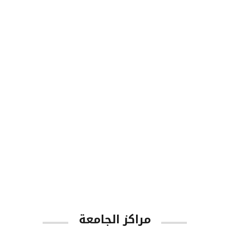
8713
طلاب البكالوريوس
1001
أعضاء هيئة التدريس
مراكز الجامعة