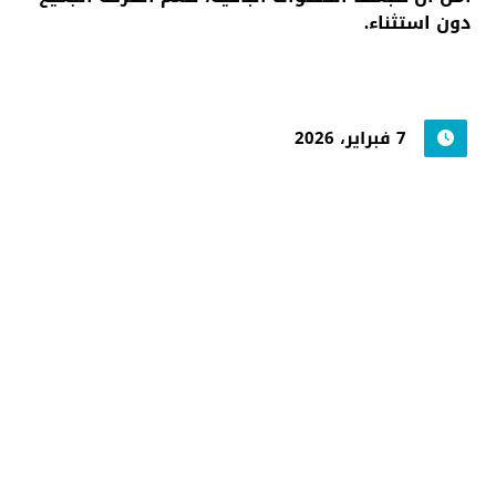
دون استثناء.
7 فبراير، 2026
جامعة حضرموت في
أرقام
أحصائيات توضح حجم الأعمال بالجامعة
اضغط هنا للمزيد من الاحصائيات