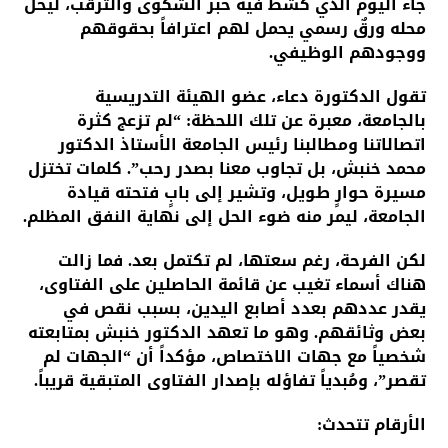
جاء اليوم الذي كُشط فيه حبر الشكوى والترقب، ليحل
محله ورقٌ رسمي يحمل لهم اعترافاً بحقوقهم
ووجودهم الوظيفي.
تقول الدكتورة دعاء، عضو الهيئة التدريسية
بالجامعة، معبرة عن تلك اللحظة: “لم تزعج كثرة
اتصالاتنا ومطالبنا رئيس الجامعة الأستاذ الدكتور
محمد خنبش، بل تجاوب معنا بصدر رحب”. كلمات تختزل
مسيرة حوارٍ طويل، وتشير إلى بابٍ فتحته قيادة
الجامعة، ليمر منه ضوء الحل إلى نهاية النفق المظلم.
لكن الفرحة، رغم سعتها، لم تكتمل بعد. فما زالت
هناك أسماء تغيب عن قائمة الحاصلين على الفتاوى،
يقدر عددهم بعدد أصابع اليدين، بسبب نقص في
بعض وثائقهم. وهو ما تعهد الدكتور خنبش بمتابعته
شخصياً مع جهات الاختصاص، مؤكداً أن “الجهات لم
تقصر”، ومُبدياً تفاؤله بإصدار الفتاوى المتبقية قريباً.
الأرقام تتحدث: