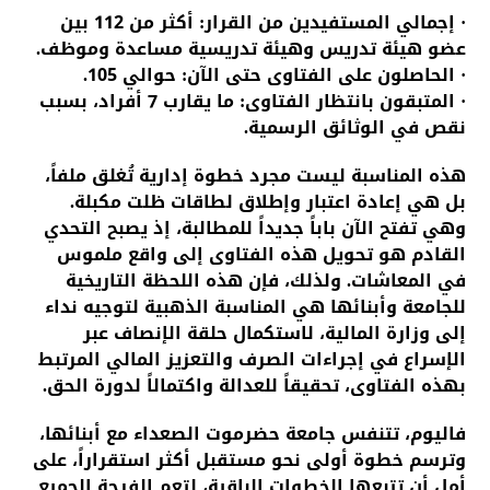
· إجمالي المستفيدين من القرار: أكثر من 112 بين
عضو هيئة تدريس وهيئة تدريسية مساعدة وموظف.
· الحاصلون على الفتاوى حتى الآن: حوالي 105.
· المتبقون بانتظار الفتاوى: ما يقارب 7 أفراد، بسبب
نقص في الوثائق الرسمية.
هذه المناسبة ليست مجرد خطوة إدارية تُغلق ملفاً،
بل هي إعادة اعتبار وإطلاق لطاقات ظلت مكبلة.
وهي تفتح الآن باباً جديداً للمطالبة، إذ يصبح التحدي
القادم هو تحويل هذه الفتاوى إلى واقع ملموس
في المعاشات. ولذلك، فإن هذه اللحظة التاريخية
للجامعة وأبنائها هي المناسبة الذهبية لتوجيه نداء
إلى وزارة المالية، لاستكمال حلقة الإنصاف عبر
الإسراع في إجراءات الصرف والتعزيز المالي المرتبط
بهذه الفتاوى، تحقيقاً للعدالة واكتمالاً لدورة الحق.
فاليوم، تتنفس جامعة حضرموت الصعداء مع أبنائها،
وترسم خطوة أولى نحو مستقبل أكثر استقراراً، على
أمل أن تتبعها الخطوات الباقية، لتعم الفرحة الجميع