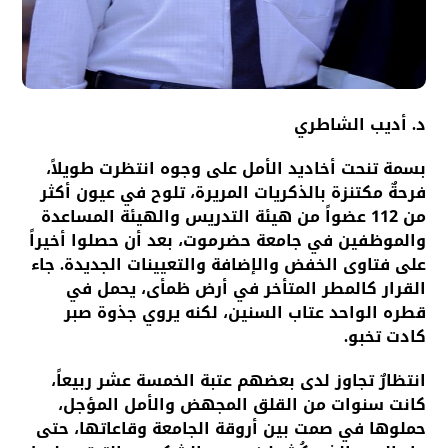
د. أديب الشاطري
بسمة تنحت أخاديد الأمل على وجوه انتظرت طويلاً،
فرحةٌ مكتنزة بالذكريات المريرة، تلوح في عيون أكثر
من 112 عضواً من هيئة التدريس والهيئة المساعدة
والموظفين في جامعة حضرموت، بعد أن حصلوا أخيراً
على فتاوى الخفض والإضافة والتعيينات الجديدة. جاء
القرار كالمطر المتأخر في أرض ظمأى، يحمل في
قطره الواحد عتاب السنين، لكنه يروي جذوة صبر
كادت تخبو.
انتظارٌ تجاوز لدى بعضهم عتبة الخمسة عشر ربيعاً،
كانت سنوات من القلق المجهض والأمل المؤجل،
حملوها في صمت بين أروقة الجامعة وقاعاتها، حتى