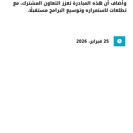
وأضاف أن هذه المبادرة تعزز التعاون المشترك، مع
تطلعات لاستمراره وتوسيع البرامج مستقبلًا.
25 فبراير، 2026
جامعة حضرموت في
أرقام
أحصائيات توضح حجم الأعمال بالجامعة
اضغط هنا للمزيد من الاحصائيات