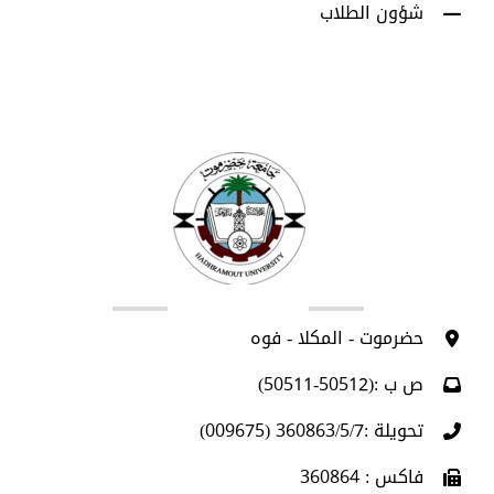
شؤون الطلاب
اتصل بنا
حضرموت - المكلا - فوه
ص ب :(50512-50511)
تحويلة :360863/5/7 (009675)
فاكس : 360864