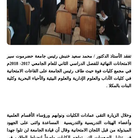
تفقد الأستاذ الدكتور / محمد سعيد خنبش رئيس جامعة حضرموت سير 
الامتحانات النهائية للفصل الدراسي الثاني للعام الجامعي 2017- 2018م 
في مجمع كليات فوة حيث طاف رئيس الجامعة على القاعات الامتحانية 
في كليات الآداب والعلوم الإدارية والعلوم البيئية والأحياء البحرية وكلية 
البنات بالمكلا .
وخلال الزيارة التقى عمادات الكليات ونوابهم ورؤساء الأقسام العلمية 
وأعضاء الهيئات التدريسية والتدريسية  المساعدة واثنى على الجهود 
المبذولة من قبل اللجان الامتحانية وقال أن قيادة الجامعة لن تلوا جهدا 
في تذليل الصعوبات التي تواجه الكليات واصفاً انضباط الطلاب في 