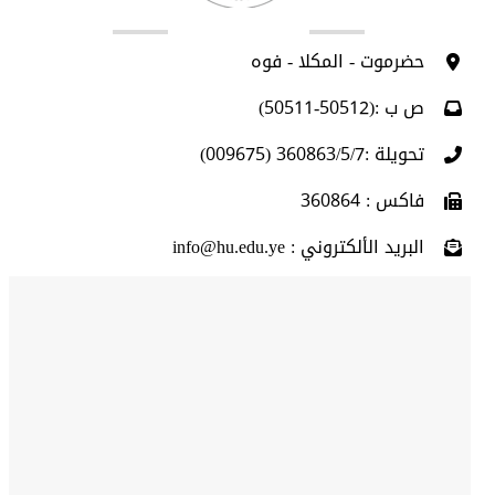
اتصل بنا
حضرموت - المكلا - فوه
ص ب :(50512-50511)
تحويلة :360863/5/7 (009675)
فاكس : 360864
البريد الألكتروني : info@hu.edu.ye