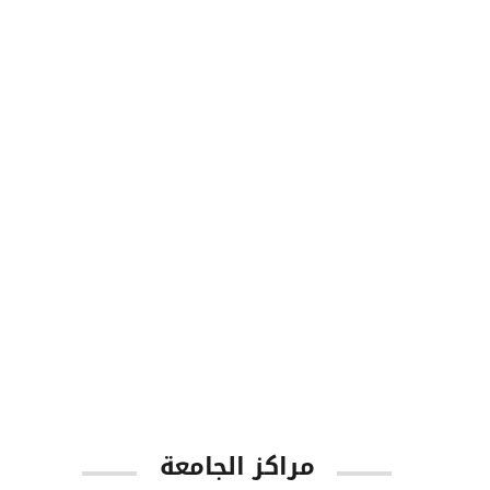
8713
طلاب البكالوريوس
1001
أعضاء هيئة التدريس
مراكز الجامعة