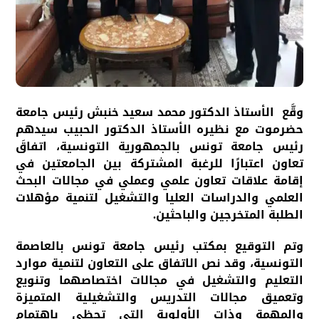
وقَّع الأستاذ الدكتور محمد سعيد خنبش رئيس جامعة
حضرموت مع نظيره الأستاذ الدكتور الحبيب سيدهم
رئيس جامعة تونس بالجمهورية التونسية، اتفاقَ
تعاون اعتبارًا للرغبة المشتركة بين الجامعتين في
إقامة علاقات تعاون علمي وعملي في مجالات البحث
العلمي والدراسات العليا والتشغيل لتنمية مؤهلات
الطلبة المتخرجين والباحثين.
وتم التوقيع بمكتب رئيس جامعة تونس بالعاصمة
التونسية، وقد نص الاتفاق على التعاون لتنمية موارد
التعليم والتشغيل في مجالات اختصاصهما وتنويع
وتعميق مجالات التدريس والتشغيلية المتميزة
والمهمة وذات الأولوية التي تحظى باهتمام