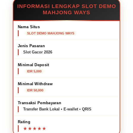
INFORMASI LENGKAP SLOT DEMO
MAHJONG WAYS
Nama Situs
SLOT DEMO MAHJONG WAYS
Jenis Pasaran
Slot Gacor 2026
Minimal Deposit
IDR 5,000
Minimal Withdraw
IDR 50,000
Transaksi Pembayaran
Transfer Bank Lokal • E-wallet • QRIS
Rating