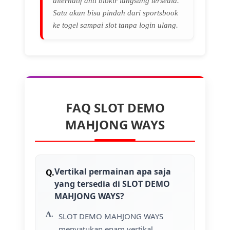
alternatif anti blokir langsung tersedia.
Satu akun bisa pindah dari sportsbook
ke togel sampai slot tanpa login ulang.
FAQ SLOT DEMO
MAHJONG WAYS
Vertikal permainan apa saja
yang tersedia di SLOT DEMO
MAHJONG WAYS?
SLOT DEMO MAHJONG WAYS
menyatukan enam vertikal