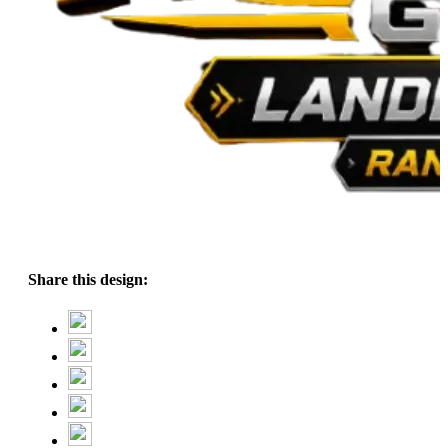
Share this design: