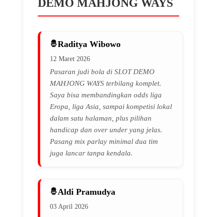
DEMO MAHJONG WAYS
Raditya Wibowo
12 Maret 2026
Pasaran judi bola di SLOT DEMO
MAHJONG WAYS terbilang komplet.
Saya bisa membandingkan odds liga
Eropa, liga Asia, sampai kompetisi lokal
dalam satu halaman, plus pilihan
handicap dan over under yang jelas.
Pasang mix parlay minimal dua tim
juga lancar tanpa kendala.
Aldi Pramudya
03 April 2026