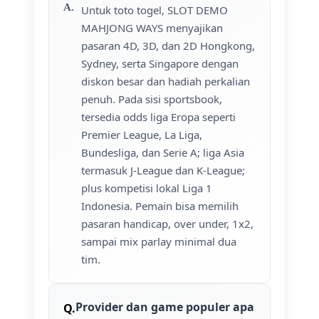
Untuk toto togel, SLOT DEMO
MAHJONG WAYS menyajikan
pasaran 4D, 3D, dan 2D Hongkong,
Sydney, serta Singapore dengan
diskon besar dan hadiah perkalian
penuh. Pada sisi sportsbook,
tersedia odds liga Eropa seperti
Premier League, La Liga,
Bundesliga, dan Serie A; liga Asia
termasuk J-League dan K-League;
plus kompetisi lokal Liga 1
Indonesia. Pemain bisa memilih
pasaran handicap, over under, 1x2,
sampai mix parlay minimal dua
tim.
Provider dan game populer apa