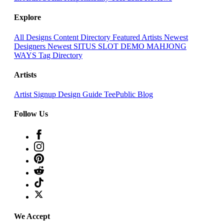
Explore
All Designs
Content Directory
Featured Artists
Newest
Designers
Newest SITUS SLOT DEMO MAHJONG
WAYS
Tag Directory
Artists
Artist Signup
Design Guide
TeePublic Blog
Follow Us
We Accept