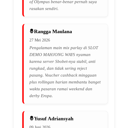
of Olympus benar-benar pernah saya
rasakan sendiri.
Rangga Maulana
27 Mei 2026
Pengalaman main mix parlay di SLOT
DEMO MAHJONG WAYS nyaman
karena server Sbobet-nya stabil, anti
rungkad, dan tidak sering reject
pasang. Voucher cashback mingguan
plus rollingan harian membantu banget
waktu pasaran ramai weekend dan
derby Eropa.
Yusuf Adriansyah
09 Juni 2026