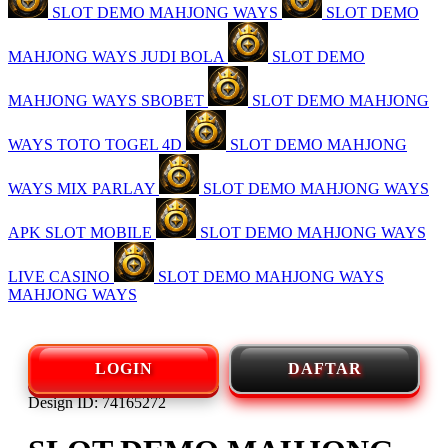
SLOT DEMO MAHJONG WAYS
SLOT DEMO
MAHJONG WAYS JUDI BOLA
SLOT DEMO
MAHJONG WAYS SBOBET
SLOT DEMO MAHJONG
WAYS TOTO TOGEL 4D
SLOT DEMO MAHJONG
WAYS MIX PARLAY
SLOT DEMO MAHJONG WAYS
APK SLOT MOBILE
SLOT DEMO MAHJONG WAYS
LIVE CASINO
SLOT DEMO MAHJONG WAYS
MAHJONG WAYS
LOGIN
DAFTAR
Design ID: 74165272