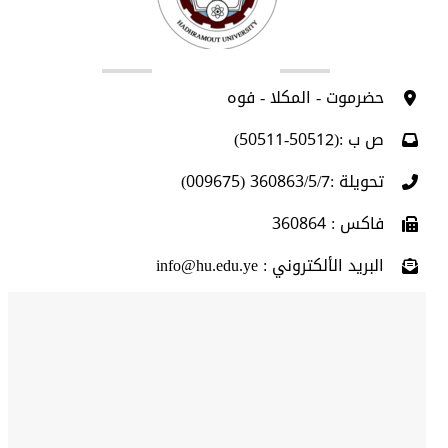
اتصل بنا
حضرموت - المكلا - فوه
ص ب :(50512-50511)
تحويلة :360863/5/7 (009675)
فاكس : 360864
البريد الألكتروني : info@hu.edu.ye