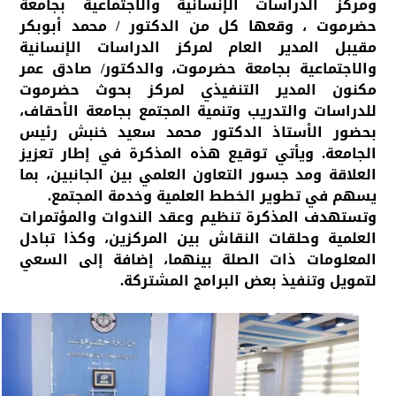
ومركز الدراسات الإنسانية والاجتماعية بجامعة
حضرموت ، وقعها كل من الدكتور / محمد أبوبكر
مقيبل المدير العام لمركز الدراسات الإنسانية
والاجتماعية بجامعة حضرموت، والدكتور/ صادق عمر
مكنون المدير التنفيذي لمركز بحوث حضرموت
للدراسات والتدريب وتنمية المجتمع بجامعة الأحقاف،
بحضور الأستاذ الدكتور محمد سعيد خنبش رئيس
الجامعة. ويأتي توقيع هذه المذكرة في إطار تعزيز
العلاقة ومد جسور التعاون العلمي بين الجانبين، بما
يسهم في تطوير الخطط العلمية وخدمة المجتمع.
وتستهدف المذكرة تنظيم وعقد الندوات والمؤتمرات
العلمية وحلقات النقاش بين المركزين، وكذا تبادل
المعلومات ذات الصلة بينهما، إضافة إلى السعي
لتمويل وتنفيذ بعض البرامج المشتركة.