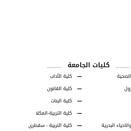
850
8713
س
طلاب البكالوريوس
طلاب الدراسات العل
كليات الجامعة
الصحية
كلية الآداب
رول
كلية القانون
كلية البنات
كلية التربية-المكلا
الاحياء البحرية
كلية التربية - سقطرى