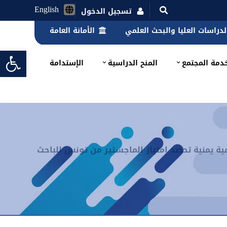
English
تسجيل الدخول
الدراسات العليا والبحث العلمي
الأمانة العامة
lbar
دمة المجتمع
المنح الدراسية
الإستدامة
مية يمنية تحصد امتياز الماجستير من تونس للباحث