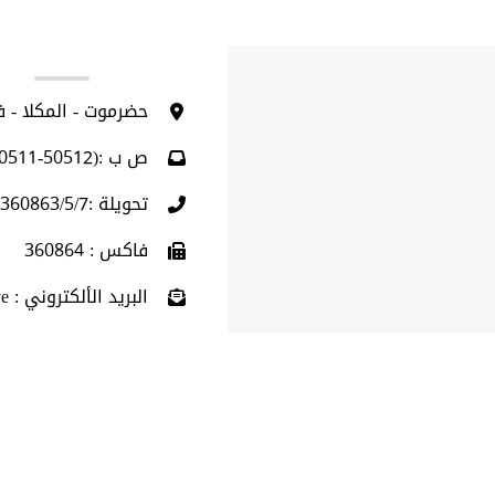
ا
حضرموت - المكلا - 
ص ب :(50512-50511)
تحويلة :360863/5/7 (009675)
فاكس : 360864
البريد الألكتروني : info@hu.edu.ye