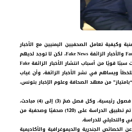
ة وكيفية تعامل الصحفيين اليمنيين مع الأخبار
الزائفة” إلى عدة نتائج، أهمها أن الصحفيين اليمنيين لديهم معرفة بمفهومي التحري في الوقائع Fact Checking والأخبار الزائفة Fake News، لكن لا توجد لديهم
المعرفة الكافية بأدوات ومنصات التثّبت Verification والتحري في الوقائع، وأن منصات التواصل الاجتماعي كانت سببًا قويًا من أسباب انتشار الأخبار الزائفة Fake
الصحفيين ينتج عنه تكرارًا للخطأ ويساهم في نشر الأخبار الزائفة، وأن غياب
“بامتياز” من معهد الصحافة وعلوم الإخبار بتونس،
ويُعد البحث الأول من نوعه على مستوى اليمن عامة يختص بالتحري في الصحافة اليمنية، حيث قُسّم إلى (6) فصول رئيسية، وكل فصل ضمّ (3) إلى (4) مباحث،
تناولت الفصول الأولى من البحث الجوانب النظرية والمنهجية، ومجتمع الدراسة والعينة وآلية اختيارها، وقد تم تطبيق الدراسة على (120) صحفيًا وصحفية من
ي والتحليلي للدراسة.
أداة رئيسية للبحث، توزعت على (4) محاور رئيسية (الأول عن الخصائص الجندرية والديموغرافية والأكاديمية