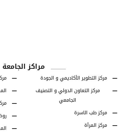
60
42614
يا
الطلاب الخريجين
برامج البكالوريوس
مراكز الجامعة
مركز التطوير الأكاديمي و الجودة
مركز
مركز التعاون الدولي و التصنيف
الم
الجامعي
مرك
مركز طب الاسرة
روض
مركز المرأة
الم