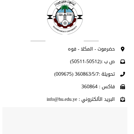
اتصل بنا
حضرموت - المكلا - فوه
ص ب :(50512-50511)
تحويلة :360863/5/7 (009675)
فاكس : 360864
البريد الألكتروني : info@hu.edu.ye