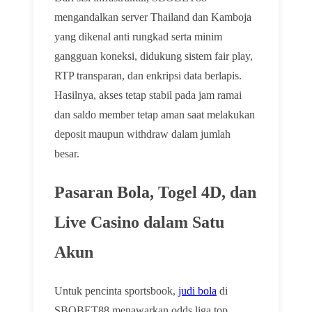
mengandalkan server Thailand dan Kamboja
yang dikenal anti rungkad serta minim
gangguan koneksi, didukung sistem fair play,
RTP transparan, dan enkripsi data berlapis.
Hasilnya, akses tetap stabil pada jam ramai
dan saldo member tetap aman saat melakukan
deposit maupun withdraw dalam jumlah
besar.
Pasaran Bola, Togel 4D, dan
Live Casino dalam Satu
Akun
Untuk pencinta sportsbook,
judi bola
di
SBOBET88 menawarkan odds liga top