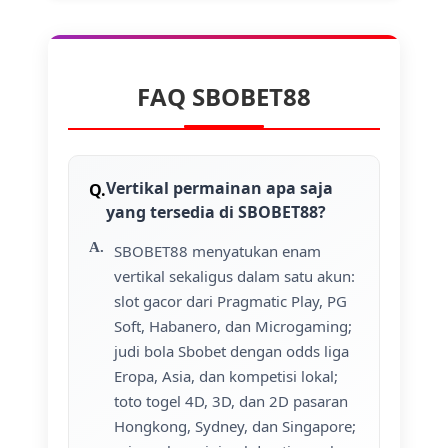
FAQ SBOBET88
Vertikal permainan apa saja
yang tersedia di SBOBET88?
SBOBET88 menyatukan enam
vertikal sekaligus dalam satu akun:
slot gacor dari Pragmatic Play, PG
Soft, Habanero, dan Microgaming;
judi bola Sbobet dengan odds liga
Eropa, Asia, dan kompetisi lokal;
toto togel 4D, 3D, dan 2D pasaran
Hongkong, Sydney, dan Singapore;