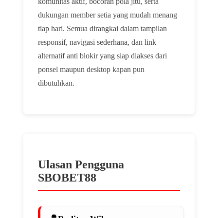
komunitas aktif, bocoran pola jitu, serta
dukungan member setia yang mudah menang
tiap hari. Semua dirangkai dalam tampilan
responsif, navigasi sederhana, dan link
alternatif anti blokir yang siap diakses dari
ponsel maupun desktop kapan pun
dibutuhkan.
Ulasan Pengguna
SBOBET88