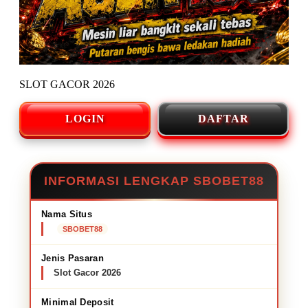
SLOT GACOR 2026
LOGIN
DAFTAR
INFORMASI LENGKAP SBOBET88
Nama Situs
SBOBET88
Jenis Pasaran
Slot Gacor 2026
Minimal Deposit