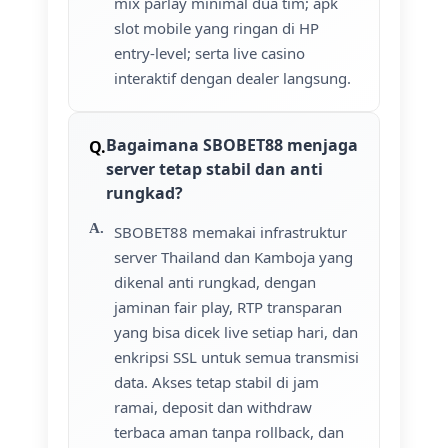
mix parlay minimal dua tim; apk
slot mobile yang ringan di HP
entry-level; serta live casino
interaktif dengan dealer langsung.
Bagaimana SBOBET88 menjaga
server tetap stabil dan anti
rungkad?
SBOBET88 memakai infrastruktur
server Thailand dan Kamboja yang
dikenal anti rungkad, dengan
jaminan fair play, RTP transparan
yang bisa dicek live setiap hari, dan
enkripsi SSL untuk semua transmisi
data. Akses tetap stabil di jam
ramai, deposit dan withdraw
terbaca aman tanpa rollback, dan