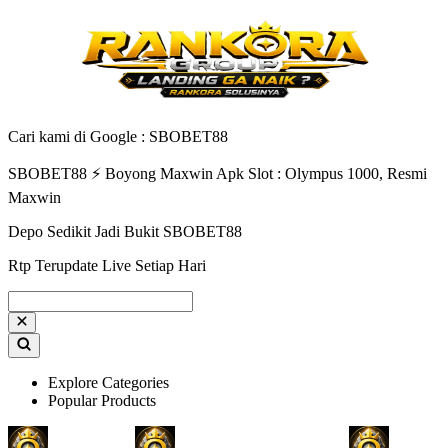
Cari kami di Google : SBOBET88
SBOBET88 ⚡ Boyong Maxwin Apk Slot : Olympus 1000, Resmi
Maxwin
Depo Sedikit Jadi Bukit SBOBET88
Rtp Terupdate Live Setiap Hari
Explore Categories
Popular Products