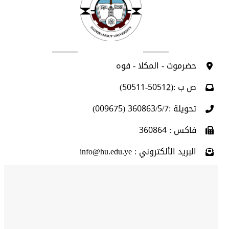
اتصل بنا
حضرموت - المكلا - فوه
ص ب :(50512-50511)
تحويلة :360863/5/7 (009675)
فاكس : 360864
البريد الألكتروني : info@hu.edu.ye