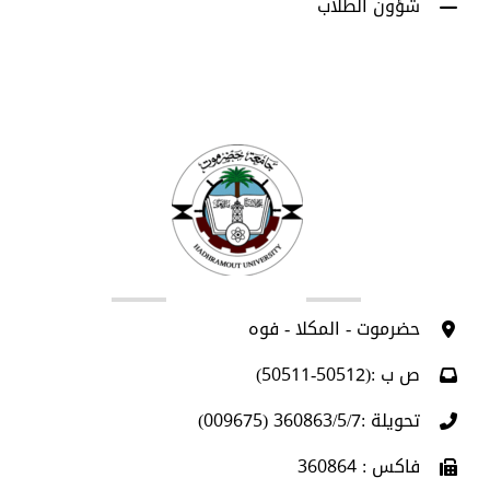
شؤون الطلاب
اتصل بنا
حضرموت - المكلا - فوه
ص ب :(50512-50511)
تحويلة :360863/5/7 (009675)
فاكس : 360864