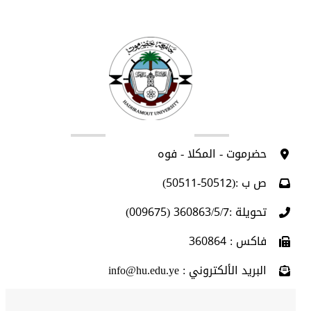
اتصل بنا
حضرموت - المكلا - فوه
ص ب :(50512-50511)
تحويلة :360863/5/7 (009675)
فاكس : 360864
البريد الألكتروني : info@hu.edu.ye