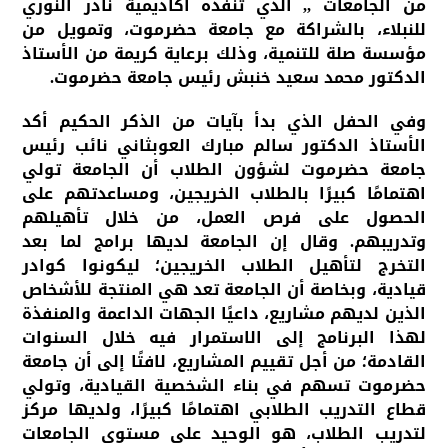
من الجامعات ,, الذي تنفذه أكاديمية نادر النوري
للنبلاء، بالشراكة مع جامعة حضرموت، وتمويل من
مؤسسة صلة للتنمية، وذلك برعاية كريمة من الأستاذ
الدكتور محمد سعيد خنبش رئيس جامعة حضرموت.
وفي الحفل الذي بدأ بآيات من الذكر الحكيم أكد
الأستاذ الدكتور سالم مبارك العوبثاني نائب رئيس
جامعة حضرموت لشؤون الطلاب أن الجامعة تولي
اهتمامًا كبيرًا بالطلاب الخريجين، ومساعدتهم على
الحصول على فرص العمل، من خلال تأهيلهم
وتدريبهم. وقال إن الجامعة لديها برامج لما بعد
التخرج لتأهيل الطلاب الخريجين؛ ليكونوا كوادر
قيادية، وبخاصة أن الجامعة تعد هي المنتجة للأشخاص
الذين لديهم مشاريع، داعيًا الجهات الداعمة والمنفذة
لهذا البرنامج إلى الاستمرار فيه خلال السنوات
القادمة؛ من أجل تقييم المشاريع، لافتًا إلى أن جامعة
حضرموت تسهم في بناء الشخصية القيادية، وتولي
قطاع التدريب الطلابي اهتمامًا كبيرًا، ولديها مركز
لتدريب الطلاب، هو الوحيد على مستوى الجامعات