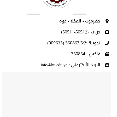
اتصل بنا
حضرموت - المكلا - فوه
ص ب :(50512-50511)
تحويلة :360863/5/7 (009675)
فاكس : 360864
البريد الألكتروني : info@hu.edu.ye