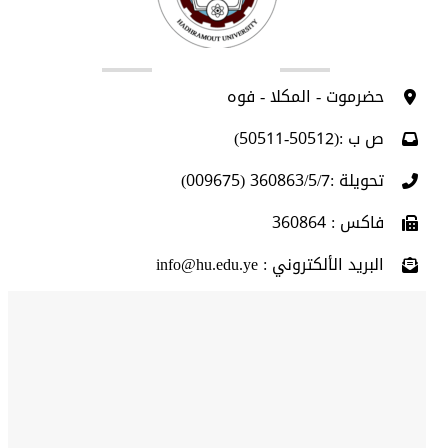
اتصل بنا
حضرموت - المكلا - فوه
ص ب :(50512-50511)
تحويلة :360863/5/7 (009675)
فاكس : 360864
البريد الألكتروني : info@hu.edu.ye