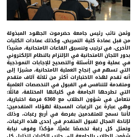
وثمن نائب رئيس جامعة حضرموت الجهود المبذولة
من قبل عمادة كلية التمريض، وكذلك عمادات الكليات
الأخرى، في ترتيب وتنسيق القاعات الامتحانية، مشيدًا
بدور اللجان الامتحانية في الإلتزام بالنظام الإلكتروني
في عملية وضع الأسئلة والتصحيح للإجابات النموذجية
التي تسهم في إنجاح العملية الامتحانية، مشيرًا إلى
أنه تقدم لهذه الاختبارات أكثر من ثلاثة آلاف متقدم
ومتقدمة للتنافس في القبول في التخصصات العلمية
التي تطرحها الجامعة في كلياتها المختلفة، قائلًا:
نتعامل في شؤون الطلاب مع 6360 فرصة اختبارية،
وهي عبارة عن الرغبات المسجلة لهؤلاء المتقدمين؛
لأننا نسمح للمتقدمين بفرصة في أربع رغبات، وذلك
لإتاحة المجال لقبول المتقدم في إحدى هذه الرغبات،
وتمثل كل رغبة تخصصًا علميًّا. مؤكدًا وقوف نيابة
شؤون الطلاب بالجامعة إلى جانب الكليات لتذليل كل