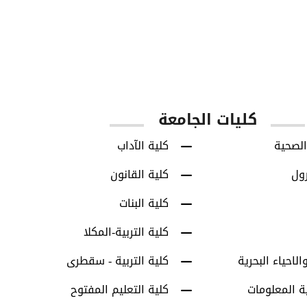
850
8713
س
طلاب البكالوريوس
طلاب الدراسات العل
كليات الجامعة
الصحية
كلية الآداب
رول
كلية القانون
كلية البنات
كلية التربية-المكلا
الاحياء البحرية
كلية التربية - سقطرى
ة المعلومات
كلية التعليم المفتوح