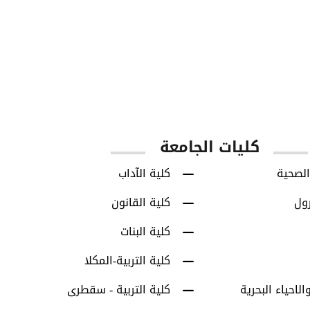
850
8713
س
طلاب البكالوريوس
طلاب الدراسات العل
كليات الجامعة
الصحية
كلية الآداب
رول
كلية القانون
كلية البنات
كلية التربية-المكلا
الاحياء البحرية
كلية التربية - سقطرى