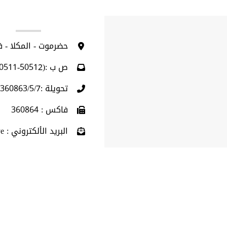
ا
حضرموت - المكلا - 
ص ب :(50512-50511)
تحويلة :360863/5/7 (009675)
فاكس : 360864
البريد الألكتروني : info@hu.edu.ye