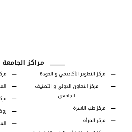
60
42614
يا
الطلاب الخريجين
برامج البكالوريوس
مراكز الجامعة
مركز التطوير الأكاديمي و الجودة
مركز
مركز التعاون الدولي و التصنيف
الم
الجامعي
مرك
مركز طب الاسرة
روض
مركز المرأة
الم