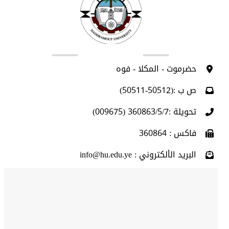
اتصل بنا
حضرموت - المكلا - فوه
ص ب :(50512-50511)
تحويلة :360863/5/7 (009675)
فاكس : 360864
البريد الألكتروني : info@hu.edu.ye