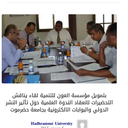
بتمويل مؤسسة العون للتنمية لقاء يناقش
التحضيرات لانعقاد الندوة العلمية حول تأثير النشر
الدولي والبوابات الالكترونية بجامعة حضرموت
Hadhramout University