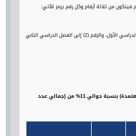
يم فيتكون من ثلاثة أرقام وكل رقم يرمز للآتي:
يدل الرقم الثاني (خانة العشرات) على الفصل الدراسي الذي يُدرّس فيه المقرر، حيث يشير الرقم (1) إلى الفصل الدراسي الأول، والرقم (2) إلى الفصل الدراسي الثاني
وهي متطلبات إلزامية يدرسها جميع الطلاب في الجامعة على اختلاف تخصصاتهم، وتتكون من (16 ساعة معتمدة) بنسبة حوالي 11% من إجمالي عدد