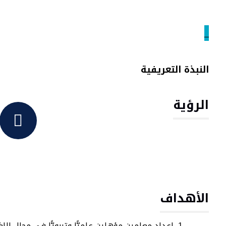
_
النبذة التعريفية
الرؤية
الأهداف
إعداد معلمين مؤهلين علميًّا وتربويًّا في مجال اللغ