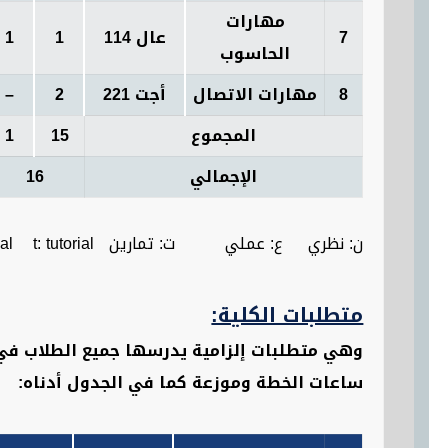
مهارات
7
عال 114
1
1
الحاسوب
8
مهارات الاتصال
أجت 221
2
–
المجموع
15
1
الإجمالي
16
ن: نظري ع: عملي ت: تمارين T: Theoretical P: Practical t: tutorial
متطلبات الكلية:
ساعات الخطة وموزعة كما في الجدول أدناه: