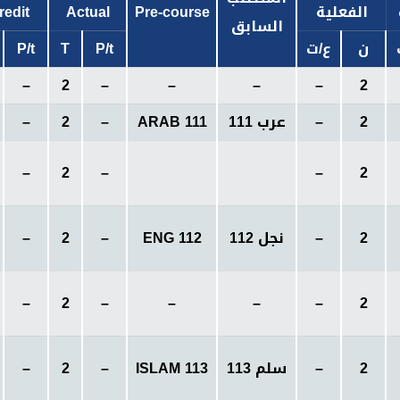
الفعلية
Pre-course
Actual
redit
السابق
ن
ع
/ت
P/t
T
P/t
–
2
–
–
–
–
2
2
–
عرب 111
ARAB 111
–
2
–
–
2
–
–
2
2
–
نجل
112
ENG 112
–
2
–
–
2
–
–
–
–
2
2
–
سلم 113
ISLAM 113
–
2
–