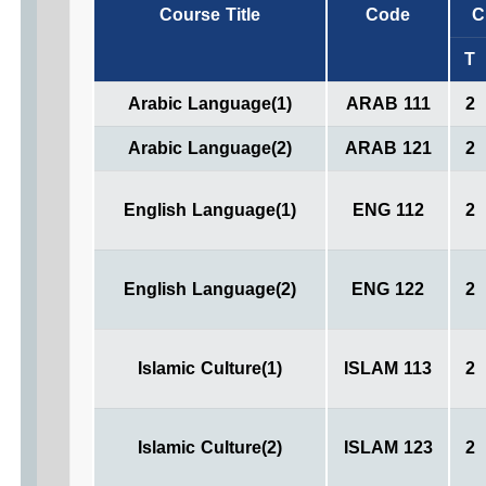
Course Title
Code
C
T
Arabic Language(1
)
ARAB 111
2
Arabic Language(2)
ARAB 121
2
English Language(1)
ENG 112
2
English Language(2)
ENG 122
2
Islamic Culture(1)
ISLAM 113
2
Islamic Culture(2)
ISLAM 123
2