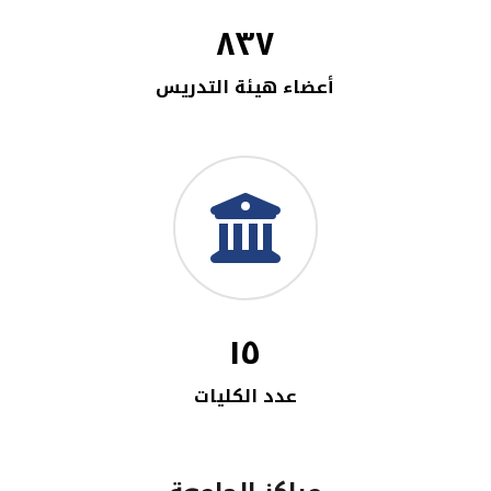
٨٣٧
أعضاء هيئة التدريس
١٥
عدد الكليات