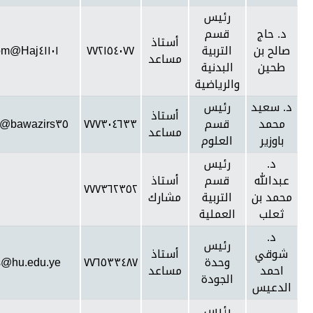
رئيس
د. حاج
قسم
أستاذ
صالح بن
التربية
٧٧٢١٥٤٠٧٧
Haj٤١١٠١@gmail.com
مساعد
طحين
البدنية
والرياضية
د. سعيد
رئيس
أستاذ
محمد
قسم
٧٧٧٣٠٤٦٣٣
bawazirs٣٥@gmail.com
مساعد
باوزير
العلوم
د.
رئيس
عبدالله
قسم
أستاذ
٧٧٧٣٦٢٣٥٢
محمد بن
التربية
مشارك
ثعلب
العملية
د.
رئيس
شوقي
أستاذ
وحدة
٧٧٦٥٣٣٤٨٧
is@hu.edu.ye
احمد
مساعد
الجودة
الدعيس
رئيس