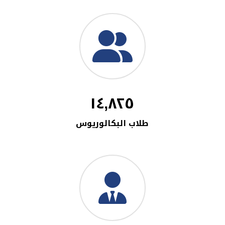
١٤,٨٢٥
طلاب البكالوريوس