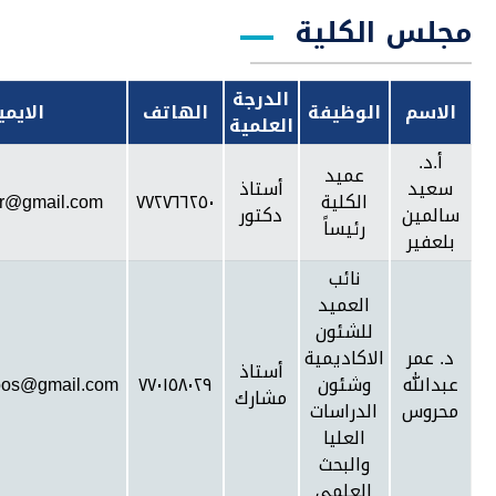
مجلس الكلية
الدرجة
الاسم
الوظيفة
الهاتف
الايمي
العلمية
أ.د.
عميد
سعيد
أستاذ
الكلية
٧٧٢٧٦٦٢٥٠
fir@gmail.com
سالمين
دكتور
رئيساً
بلعفير
نائب
العميد
للشئون
د. عمر
الاكاديمية
أستاذ
عبدالله
وشئون
٧٧٠١٥٨٠٢٩
oos@gmail.com
مشارك
محروس
الدراسات
العليا
والبحث
العلمي