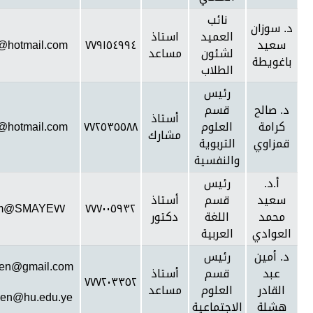
نائب
د. سوزان
العميد
استاذ
سعيد
٧٧٩١٥٤٩٩٤
hotmail.com
لشئون
مساعد
باغويطة
الطلاب
رئيس
د. صالح
قسم
أستاذ
كرامة
العلوم
٧٧٢٥٣٥٥٨٨
hotmail.com
مشارك
قمزاوي
التربوية
والنفسية
أ.د.
رئيس
سعيد
قسم
أستاذ
SMAYE٧٧@gmail.com
٧٧٧٠٠٥٩٣٢
محمد
اللغة
دكتور
العوادي
العربية
د. أمين
رئيس
en@gmail.com
عبد
قسم
أستاذ
٧٧٧٢٠٣٣٥٢
القادر
العلوم
مساعد
en@hu.edu.ye
هشلة
الاجتماعية