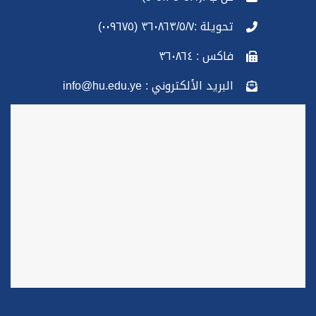
تحويلة :٣٦٠٨٦٣/٥/٧ (٠٠٩٦٧٥)
فاكس : ٣٦٠٨٦٤
البريد الألكتروني : info@hu.edu.ye