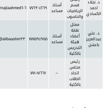
د. نجلاء
قسم
أستاذ
احمد
٧٧٦٣٠٤٢٦٩
najlaahmed٦٠٦@gmail.com
الرياضيات
مساعد
الكسادي
والحاسوب
ممثل
نقابة
د. علي
أعضاء
أستاذ
عبدالعزيز
٧٧٧٥٩٤٩٥٥
alibaashin٣٣@gmail.com
هيئة
مساعد
باعشن
التدريس
بالكلية
رئيس
مجلس
اتحاد
–
٧٧١٠٨١٦٦٧
الطلاب
بالكلية