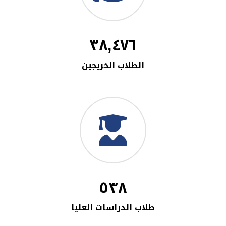
٣٨,٤٧٦
الطلاب الخريجين
٥٣٨
طلاب الدراسات العليا