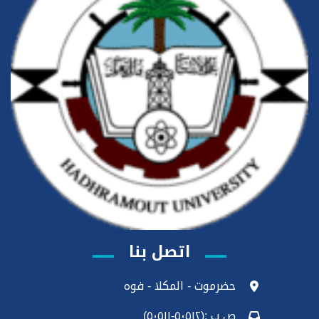
اتصل بنا
حضرموت - المكلا - فوه
ص ب :(٥٠٥١٢-٥٠٥١١)