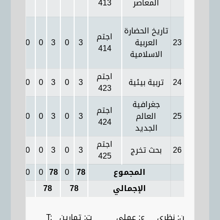
المعاصر
413
تاريخ الحضارة
اجتم
23
العربية
3
0
3
0
0
3
0
414
الاسلامية
اجتم
24
تربية بيئية
3
0
3
0
0
3
0
423
جغرافية
اجتم
25
العالم
3
0
3
0
0
3
0
424
الجديد
اجتم
26
بحث تخرج
3
0
3
0
0
3
0
425
المجموع
78
0
78
0
0
78
0
الإجمالي
78
78
78
ن: نظري ع: عملي ت: تمارين T: