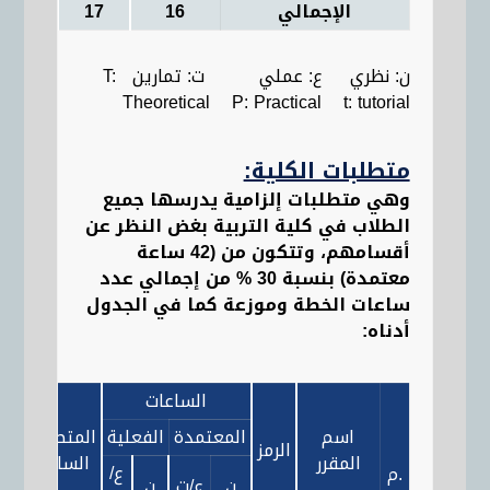
الإجمالي
16
17
ن: نظري ع: عملي ت: تمارين T:
Theoretical P: Practical t: tutorial
متطلبات الكلية:
وهي متطلبات إلزامية يدرسها جميع
الطلاب في كلية التربية بغض النظر عن
أقسامهم، وتتكون من (42 ساعة
معتمدة) بنسبة 30 % من إجمالي عدد
ساعات الخطة وموزعة كما في الجدول
أدناه:
الساعات
اسم
المعتمدة
الفعلية
المتطلب
e-
الرمز
المقرر
السابق
rse
ع/
م.
ن
ع/ت
ن