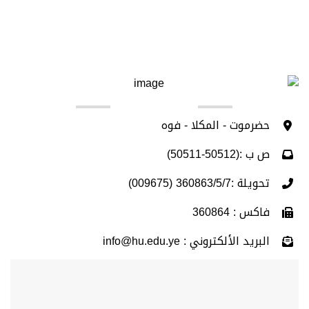
اتصل بنا
حضرموت - المكلا - فوه
ص ب :(50512-50511)
تحويلة :360863/5/7 (009675)
فاكس : 360864
البريد الألكتروني : info@hu.edu.ye