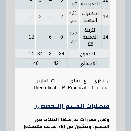
–
3
–
3
12
المدرسية
ترب
اخلاقيات
421
–
2
–
2
13
المهنة
ترب
التربية
422
14
العملية
0
6
–
12
ترب
(2)
المجموع
34
8
34
14
الإجمالي
42
48
ن: نظري ع: عملي ت: تمارين T:
Theoretical P: Practical t: tutorial
متطلبات القسم (التخصص):
وهي مقررات يدرسها الطلاب في
القسم، وتتكون من (78 ساعة معتمدة)