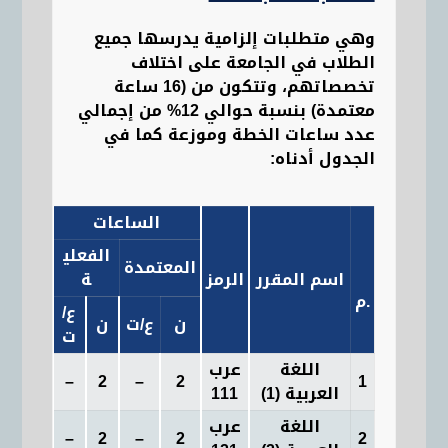
وهي متطلبات إلزامية يدرسها جميع
الطلاب في الجامعة على اختلاف
تخصصاتهم، وتتكون من (16 ساعة
معتمدة) بنسبة حوالي 12% من إجمالي
عدد ساعات الخطة وموزعة كما في
الجدول أدناه:
الساعات
الفعلي
المعتمدة
المتط
اسم المقرر
الرمز
ة
الساب
.
م
ع
/
ن
ع
/ت
ن
ت
اللغة
عرب
–
–
2
–
2
1
العربية (1
)
111
اللغة
عرب
2
2
–
2
–
عرب 111