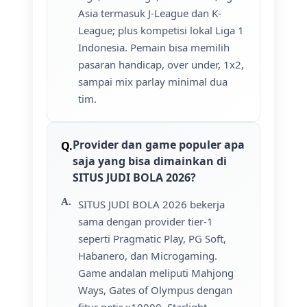
Asia termasuk J-League dan K-
League; plus kompetisi lokal Liga 1
Indonesia. Pemain bisa memilih
pasaran handicap, over under, 1x2,
sampai mix parlay minimal dua
tim.
Provider dan game populer apa
saja yang bisa dimainkan di
SITUS JUDI BOLA 2026?
SITUS JUDI BOLA 2026 bekerja
sama dengan provider tier-1
seperti Pragmatic Play, PG Soft,
Habanero, dan Microgaming.
Game andalan meliputi Mahjong
Ways, Gates of Olympus dengan
fitur petir x10000, Starlight