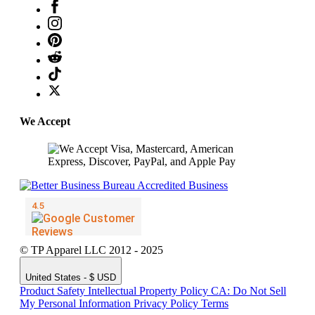
We Accept
© TP Apparel LLC 2012 - 2025
United States - $ USD
Product Safety
Intellectual Property Policy
CA: Do Not Sell
My Personal Information
Privacy Policy
Terms