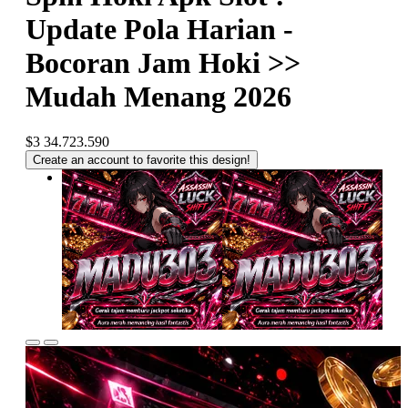
Update Pola Harian -
Bocoran Jam Hoki >>
Mudah Menang 2026
$3
34.723.590
Create an account to favorite this design!