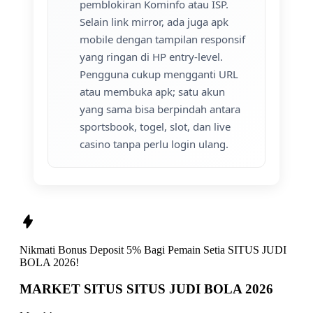
pemblokiran Kominfo atau ISP.
Selain link mirror, ada juga apk
mobile dengan tampilan responsif
yang ringan di HP entry-level.
Pengguna cukup mengganti URL
atau membuka apk; satu akun
yang sama bisa berpindah antara
sportsbook, togel, slot, dan live
casino tanpa perlu login ulang.
Nikmati
Bonus Deposit 5%
Bagi Pemain Setia
SITUS JUDI
BOLA 2026!
MARKET SITUS SITUS JUDI BOLA 2026