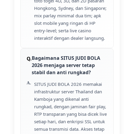
toto togel 4D, 3D, dan 2D pasaran
Hongkong, Sydney, dan Singapore;
mix parlay minimal dua tim; apk
slot mobile yang ringan di HP
entry-level; serta live casino
interaktif dengan dealer langsung.
Bagaimana SITUS JUDI BOLA
2026 menjaga server tetap
stabil dan anti rungkad?
SITUS JUDI BOLA 2026 memakai
infrastruktur server Thailand dan
Kamboja yang dikenal anti
rungkad, dengan jaminan fair play,
RTP transparan yang bisa dicek live
setiap hari, dan enkripsi SSL untuk
semua transmisi data. Akses tetap