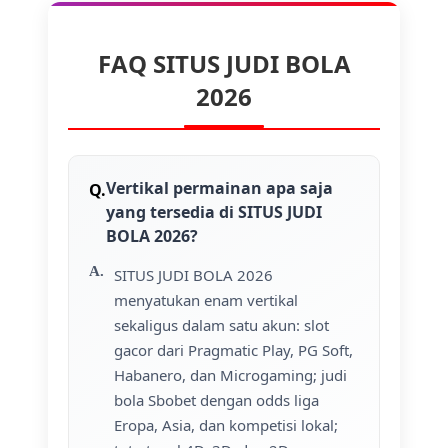
FAQ SITUS JUDI BOLA
2026
Vertikal permainan apa saja
yang tersedia di SITUS JUDI
BOLA 2026?
SITUS JUDI BOLA 2026
menyatukan enam vertikal
sekaligus dalam satu akun: slot
gacor dari Pragmatic Play, PG Soft,
Habanero, dan Microgaming; judi
bola Sbobet dengan odds liga
Eropa, Asia, dan kompetisi lokal;