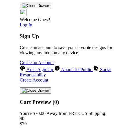
Welcome Guest!
Log In
Sign Up
Create an account to save your favorite designs for
viewing anytime, on any device.
Create an Account
Artist Sign Up
About TeePublic
Social
Responsibility
Create Account
Cart Preview (0)
You're
$70.00
Away from
FREE US Shipping!
$0
$70