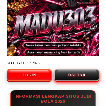
SLOT GACOR 2026
LOGIN
DAFTAR
INFORMASI LENGKAP SITUS JUDI
BOLA 2026