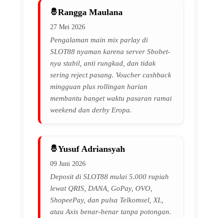
Rangga Maulana
27 Mei 2026
Pengalaman main mix parlay di
SLOT88 nyaman karena server Sbobet-
nya stabil, anti rungkad, dan tidak
sering reject pasang. Voucher cashback
mingguan plus rollingan harian
membantu banget waktu pasaran ramai
weekend dan derby Eropa.
Yusuf Adriansyah
09 Juni 2026
Deposit di SLOT88 mulai 5.000 rupiah
lewat QRIS, DANA, GoPay, OVO,
ShopeePay, dan pulsa Telkomsel, XL,
atau Axis benar-benar tanpa potongan.