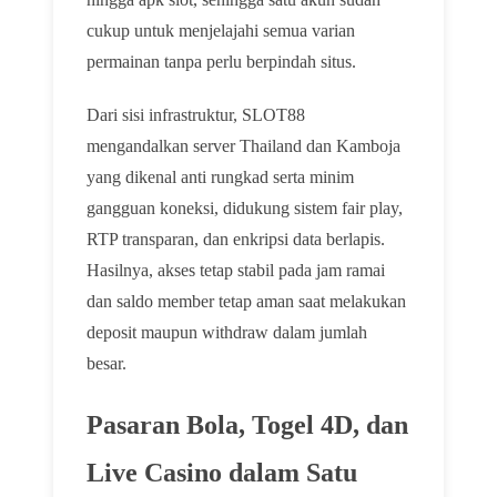
cukup untuk menjelajahi semua varian
permainan tanpa perlu berpindah situs.
Dari sisi infrastruktur, SLOT88
mengandalkan server Thailand dan Kamboja
yang dikenal anti rungkad serta minim
gangguan koneksi, didukung sistem fair play,
RTP transparan, dan enkripsi data berlapis.
Hasilnya, akses tetap stabil pada jam ramai
dan saldo member tetap aman saat melakukan
deposit maupun withdraw dalam jumlah
besar.
Pasaran Bola, Togel 4D, dan
Live Casino dalam Satu