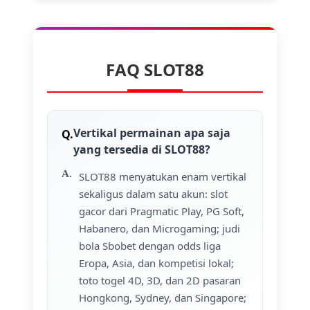
FAQ SLOT88
Vertikal permainan apa saja
yang tersedia di SLOT88?
SLOT88 menyatukan enam vertikal
sekaligus dalam satu akun: slot
gacor dari Pragmatic Play, PG Soft,
Habanero, dan Microgaming; judi
bola Sbobet dengan odds liga
Eropa, Asia, dan kompetisi lokal;
toto togel 4D, 3D, dan 2D pasaran
Hongkong, Sydney, dan Singapore;