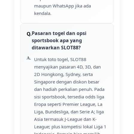
maupun WhatsApp jika ada
kendala.
Pasaran togel dan opsi
sportsbook apa yang
ditawarkan SLOT88?
Untuk toto togel, SLOT88
menyajikan pasaran 4D, 3D, dan
2D Hongkong, Sydney, serta
Singapore dengan diskon besar
dan hadiah perkalian penuh. Pada
sisi sportsbook, tersedia odds liga
Eropa seperti Premier League, La
Liga, Bundesliga, dan Serie A; liga
Asia termasuk J-League dan K-
League; plus kompetisi lokal Liga 1
Indonesia. Pemain bisa memilih