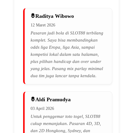
Raditya Wibowo
12 Maret 2026
Pasaran judi bola di SLOT88 terbilang
komplet. Saya bisa membandingkan
odds liga Eropa, liga Asia, sampai
kompetisi lokal dalam satu halaman,
plus pilihan handicap dan over under
yang jelas. Pasang mix parlay minimal
dua tim juga lancar tanpa kendala.
Aldi Pramudya
03 April 2026
Untuk penggemar toto togel, SLOT88
cukup memanjakan. Pasaran 4D, 3D,
dan 2D Hongkong, Sydney, dan