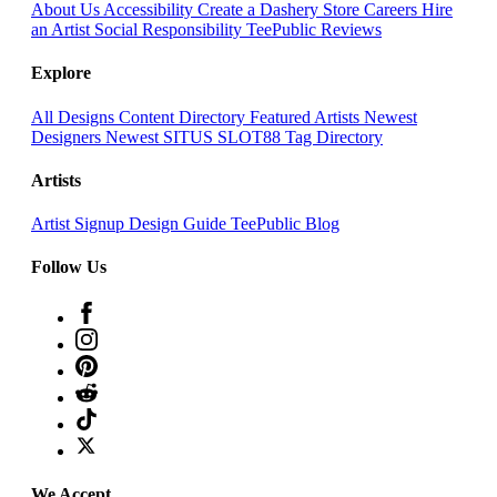
About Us
Accessibility
Create a Dashery Store
Careers
Hire
an Artist
Social Responsibility
TeePublic Reviews
Explore
All Designs
Content Directory
Featured Artists
Newest
Designers
Newest SITUS SLOT88
Tag Directory
Artists
Artist Signup
Design Guide
TeePublic Blog
Follow Us
We Accept