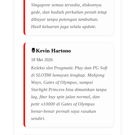
Singapore semua tersedia, diskonnya
gede, dan hadiah perkalian penuh tetap
dibayar tanpa potongan tambahan.
Hasil keluaran juga selalu update.
Kevin Hartono
18 Mei 2026
Koleksi slot Pragmatic Play dan PG Soft
di SLOT88 lumayan lengkap. Mahjong
Ways, Gates of Olympus, sampai
Starlight Princess bisa dimainkan tanpa
lag, fitur buy spin jalan normal, dan
petir x10000 di Gates of Olympus
benar-benar pernah saya rasakan
sendiri.