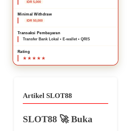
IDR 5,000
Minimal Withdraw
IDR 50,000
Transaksi Pembayaran
Transfer Bank Lokal • E-wallet • QRIS
Rating
Artikel SLOT88
SLOT88 🚀 Buka