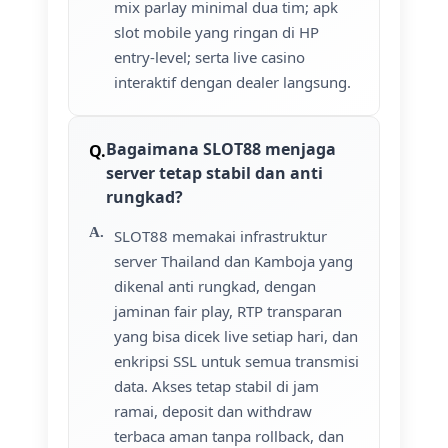
mix parlay minimal dua tim; apk
slot mobile yang ringan di HP
entry-level; serta live casino
interaktif dengan dealer langsung.
Bagaimana SLOT88 menjaga
server tetap stabil dan anti
rungkad?
SLOT88 memakai infrastruktur
server Thailand dan Kamboja yang
dikenal anti rungkad, dengan
jaminan fair play, RTP transparan
yang bisa dicek live setiap hari, dan
enkripsi SSL untuk semua transmisi
data. Akses tetap stabil di jam
ramai, deposit dan withdraw
terbaca aman tanpa rollback, dan