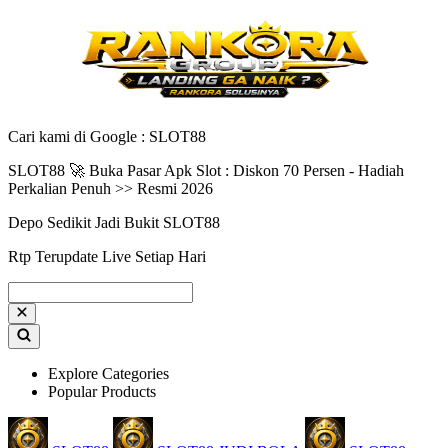
Cari kami di Google : SLOT88
SLOT88 🚀 Buka Pasar Apk Slot : Diskon 70 Persen - Hadiah
Perkalian Penuh >> Resmi 2026
Depo Sedikit Jadi Bukit SLOT88
Rtp Terupdate Live Setiap Hari
Explore Categories
Popular Products