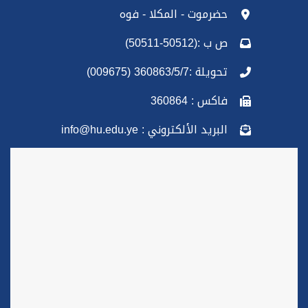
حضرموت - المكلا - فوه
ص ب :(50512-50511)
تحويلة :360863/5/7 (009675)
فاكس : 360864
البريد الألكتروني : info@hu.edu.ye