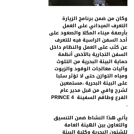
وكان من ضمن برنامج الزيارة
التعرف الميداني على العمل
بأرصفة ميناء المكلا والصعود على
أحد السفن الراسية فيه للتعرف
عن كثب على العمل والنظام داخل
السفن التجارية بالأخص أنظمة
حماية البيئة البحرية من التلوث
وآليات معالجات الوقود والزيوت
ومياه التوازن حتى لا تؤثر سلبا
على البيئة البحرية ،مستمعين
لشرح وافي من قبل مدير عام
الفرع وطاقم السفينة PRINCE 4
.
يأتي هذا النشاط ضمن التنسيق
والتعاون بين الهيئة العامة
للشئون البحرية وكلية البيئة