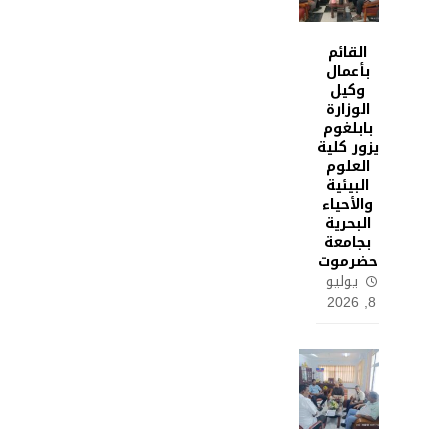
القائم
بأعمال
وكيل
الوزارة
بابلغوم
يزور كلية
العلوم
البيئية
والأحياء
البحرية
بجامعة
حضرموت
يوليو
8, 2026