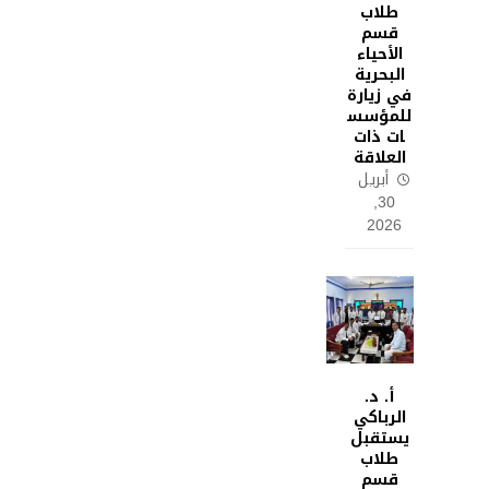
طلاب
قسم
الأحياء
البحرية
في زيارة
للمؤسس
ات ذات
العلاقة
أبريل
30,
2026
أ. د.
الرباكي
يستقبل
طلاب
قسم