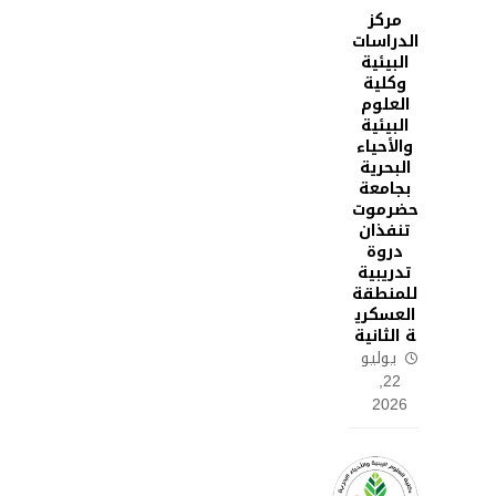
مركز
الدراسات
البيئية
وكلية
العلوم
البيئية
والأحياء
البحرية
بجامعة
حضرموت
تنفذان
دروة
تدريبية
للمنطقة
العسكري
ة الثانية
يوليو
22,
2026