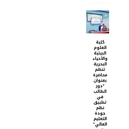
كلية
العلوم
البيئية
والأحياء
البحرية
تنظم
محاضرة
بعنوان
“دور
الطالب
في
تطبيق
نظم
جودة
التعليم
العالي”