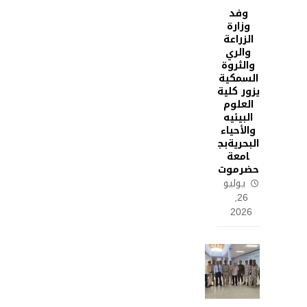
وفد
وزارة
الزراعة
والري
والثروة
السمكية
يزور كلية
العلوم
البيئيه
والأحياء
البحريةبج
امعة
حضرموت
يوليو
26,
2026