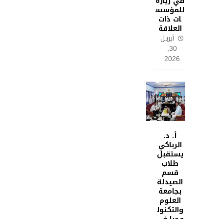
في زيارة
للمؤسس
ات ذات
العلاقة
أبريل
30,
2026
أ. د.
الرباكي
يستقبل
طلاب
قسم
الصيدلة
بجامعة
العلوم
والتكنول