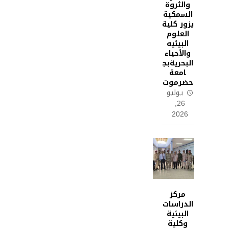
والثروة
السمكية
يزور كلية
العلوم
البيئيه
والأحياء
البحريةبج
امعة
حضرموت
يوليو
26,
2026
مركز
الدراسات
البيئية
وكلية