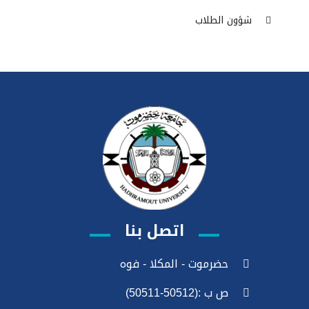
شؤون الطلاب
اتصل بنا
حضرموت - المكلا - فوه
ص ب :(50512-50511)