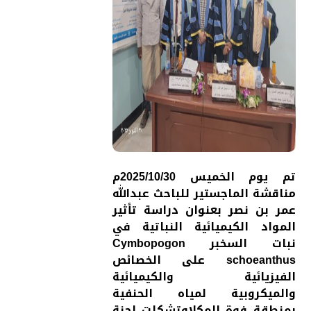
تم يوم الخميس 2025/10/30م
مناقشة الماجستير للباحث عبدالله
عمر بن نصر بعنوان دراسة تأثير
المواد الكيميائية النباتية في
نبات السخبر Cymbopogon
schoeanthus على الخصائص
الفيزيائية والكيميائية
والميكروبية لمياه الحنفية
بمنطقة فوة المكلاوتشكلت لجنة