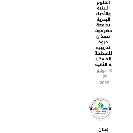
العلوم
البيئية
والأحياء
البحرية
بجامعة
حضرموت
تنفذان
دروة
تدريبية
للمنطقة
العسكري
ة الثانية
يوليو
22,
2026
إعلان