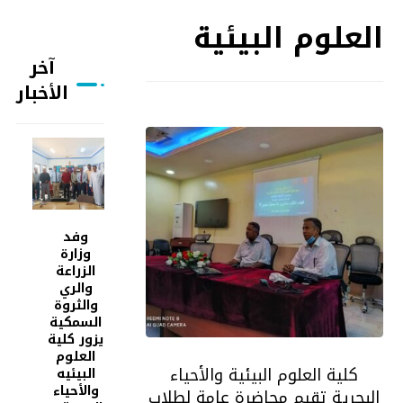
العلوم البيئية
آخر
الأخبار
وفد
وزارة
الزراعة
والري
والثروة
السمكية
يزور كلية
العلوم
كلية العلوم البيئية والأحياء
البيئيه
والأحياء
البحرية تقيم محاضرة عامة لطلاب