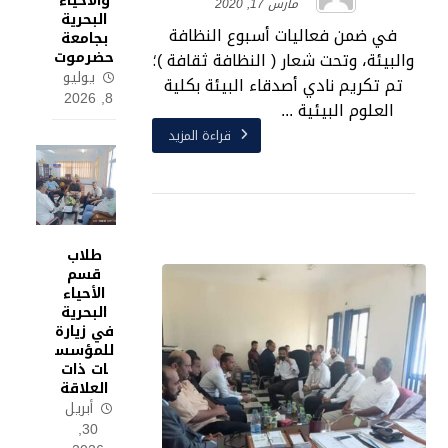
والأحياء
مارس 17, 2020
البحرية
في ضمن فعاليات أسبوع النظافة
بجامعة
حضرموت
والبيئة، وتحت شعار ( النظافة ثقافة )؛
يوليو
تم تكريم نادي أصدقاء البيئة بكلية
8, 2026
العلوم البيئية ...
قراءة المزيد
طلاب
قسم
الأحياء
البحرية
في زيارة
للمؤسس
ات ذات
العلاقة
أبريل
30,