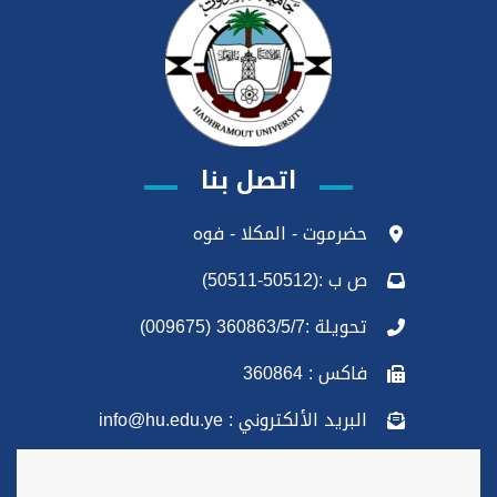
اتصل بنا
حضرموت - المكلا - فوه
ص ب :(50512-50511)
تحويلة :360863/5/7 (009675)
فاكس : 360864
البريد الألكتروني : info@hu.edu.ye