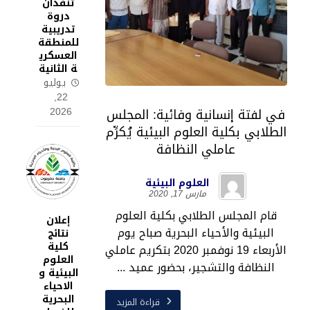
تنفذان
دروة
تدريبية
للمنطقة
العسكري
ة الثانية
يوليو
22,
2026
في لفتة إنسانية وفائية: المجلس
الطلابي بكلية العلوم البيئية يُكرِّم
عاملي النظافة
العلوم البيئية
مارس 17, 2020
قام المجلس الطلابي بكلية العلوم
إعلان
البيئية والأحياء البحرية صباح يوم
نتائج
كلية
الأربعاء 19 نوفمبر 2020 بتكريم عاملي
العلوم
النظافة والتشجير، بحضور عميد ...
البيئية و
الاحياء
البحرية
قراءة المزيد