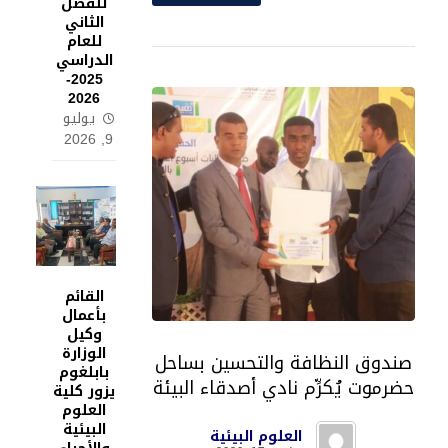
للفصل
الثاني
للعام
الدراسي
2025-
2026
يوليو
9, 2026
القائم
بأعمال
وكيل
الوزارة
صندوق النظافة والتحسين بساحل
بابلغوم
حضرموت يُكرِّم نادي أصدقاء البيئة
يزور كلية
العلوم
البيئية
العلوم البيئية