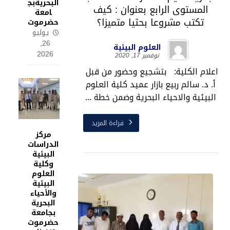
البحريةبج
المستوى الرابع بعنوان : كيف
امعة
تكتب مشروعا بحثيا متميزا؟
حضرموت
يوليو
26,
العلوم البيئية
2026
نوفمبر 17, 2020
اعلام الكلية: بتشجيع وحضور من قبل
أ. د. سالم ربيع بازار عميد كلية العلوم
البيئية والاحياء البحرية وضمن خطة ...
قراءة المزيد
مركز
الدراسات
البيئية
وكلية
العلوم
البيئية
والأحياء
البحرية
بجامعة
حضرموت